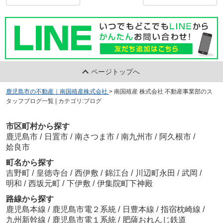
ページトップへ
鹿児島市の不動産｜南国殖産株式会社
>
南国殖産 株式会社 不動産事業部のス
タッフブログ一覧 | カテゴリ:ブログ
市区町村から探す
鹿児島市
/
日置市
/
南さつま市
/
南九州市
/
阿久根市
/
姶良市
町名から探す
吉野町
/
皇徳寺台
/
西伊敷
/
錦江台
/
川辺町永田
/
武岡
/
明和
/
西坂元町
/
下伊敷
/
伊集院町下神殿
路線から探す
鹿児島本線
/
鹿児島市電２系統
/
日豊本線
/
指宿枕崎線
/
九州新幹線
/
鹿児島市電１系統
/
肥薩おれんじ鉄道