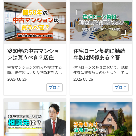
築50年の中古マンショ
住宅ローン契約に勤続
ンは買うべき？居住年
年数は関係ある？審査
数の目安についても解
通過のコツについても
中古マンションの購入を検討する
住宅ローンの審査において、勤続
説
解説
際、築年数は大切な判断材料の一
年数は審査項目のひとつとして多
つです。とくに、築50年の物件に
くの金融機関が重視しています。
2025-08-26
2025-08-26
は、...
「転職...
ブログ
ブログ