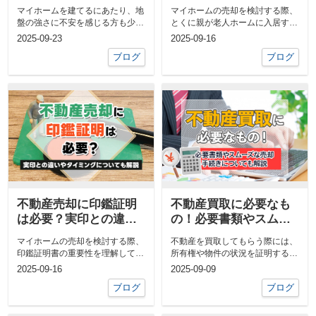
めの対策についても解
動産売却の流れや税金
マイホームを建てるにあたり、地
マイホームの売却を検討する際、
説
も解説
盤の強さに不安を感じる方も少な
とくに親が老人ホームに入居する
くありません。実際、地盤が軟弱
場合は、自宅の売却が現実的な選
2025-09-23
2025-09-16
なままでは...
択肢です。...
ブログ
ブログ
不動産売却に印鑑証明
不動産買取に必要なも
は必要？実印との違い
の！必要書類やスムー
やタイミングついても
ズな売却手続きについ
マイホームの売却を検討する際、
不動産を買取してもらう際には、
解説
ても解説
印鑑証明書の重要性を理解してお
所有権や物件の状況を証明する各
くことが大切です。この書類は、
種書類を揃えることが欠かせませ
2025-09-16
2025-09-09
売主の本人...
ん。登記済...
ブログ
ブログ