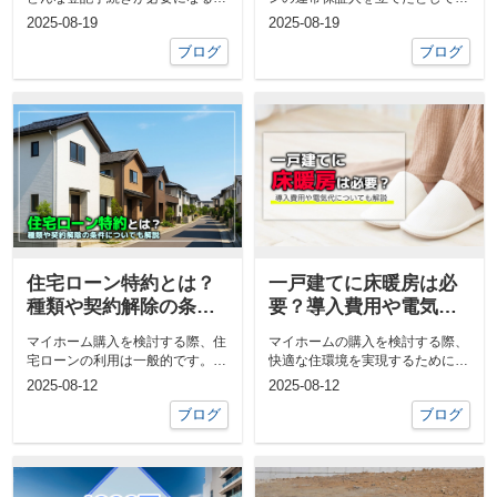
ご存じでしょうか？登記だけでな
も、その保証人が審査に落ちてし
2025-08-19
2025-08-19
く、登...
まう場合...
ブログ
ブログ
住宅ローン特約とは？
一戸建てに床暖房は必
種類や契約解除の条件
要？導入費用や電気代
についても解説
についても解説
マイホーム購入を検討する際、住
マイホームの購入を検討する際、
宅ローンの利用は一般的です。し
快適な住環境を実現するために、
かし、ローン審査が通らなかった
床暖房の導入を考える方も多いの
2025-08-12
2025-08-12
場合の...
ではな...
ブログ
ブログ