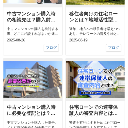
中古マンション購入時
移住者向けの住宅ロー
の相談先は？購入前に
ンとは？地域活性型ロ
相談するメリットにつ
ーンとの違いや注意点
中古マンションの購入を検討する
近年、地方への移住者は増えつつ
いても解説
も解説
際、どこに相談すればよいか迷う
あり、テレワークの普及やゆとり
方も多いのではないでしょうか。
のある生活への憧れなどがその理
2025-08-26
2025-08-19
不動産...
由とし...
ブログ
ブログ
中古マンション購入時
住宅ローンでの連帯保
に必要な登記とは？登
証人の審査内容とは？
録免許税や諸費用も解
審査で落ちるケースを
中古マンションを購入した場合、
審査を有利にするために住宅ロー
説
解説
どんな登記手続きが必要になるか
ンの連帯保証人を立てたとして