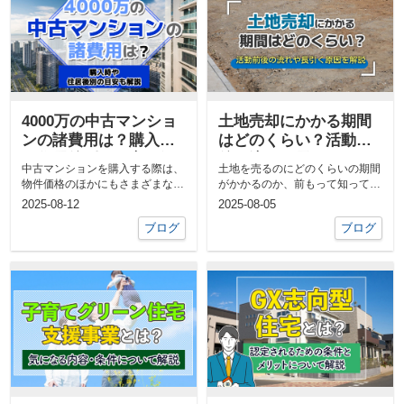
4000万の中古マンショ
土地売却にかかる期間
ンの諸費用は？購入時
はどのくらい？活動前
や住居後別の目安も解
後の流れや長引く原因
中古マンションを購入する際は、
土地を売るのにどのくらいの期間
説
を解説
物件価格のほかにもさまざまな諸
がかかるのか、前もって知ってお
費用がかかります。これらの費用
きたい方もいるでしょう。活動
2025-08-12
2025-08-05
は購入...
前・活動...
ブログ
ブログ