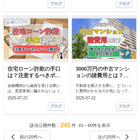
ブログ
ブログ
住宅ローン詐欺の手口
3000万円の中古マンシ
は？注意するべきポイ
ョンの諸費用とは？購
ントを解説
入時や入居後の負担も
金融機関から融資を受ける際に
不動産を購入する際に、どういっ
解説
は、悪質業者に騙されないように
た費用がかかるのか気になってい
注意が必要です。不動産を購入す
る方は多いでしょう。不動産の売
2025-07-22
2025-07-22
る回数は...
買取引...
ブログ
ブログ
241
該当公開件数：
件
41～60
件を表示
前の20件へ
次の20件へ