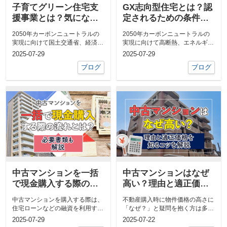
子育てグリーン住宅支
GX志向型住宅とは？認
援事業とは？気になる
定されるための条件と
内容・条件について解
メリットについて解説
2050年カーボンニュートラルの
2050年カーボンニュートラルの
説
実現に向けて国土交通省、経済産
実現に向けて高断熱、エネルギー
業省、環境省はさまざまな支援制
消費を抑え環境に優しい家を増や
2025-07-29
2025-07-29
度を...
す取...
ブログ
ブログ
中古マンションを一括
中古マンションはなぜ
で現金購入する際の流
高い？理由と適正価格
れとは？必要書類も解
を知るコツを解説
中古マンションを購入する際は、
不動産購入時に物件価格の高さに
説
住宅ローンなどの融資を利用する
「なぜ？」と疑問を抱く方は多い
場合が多いですが、なかには現金
でしょう。そのためには信頼でき
2025-07-29
2025-07-22
での購...
る仲介...