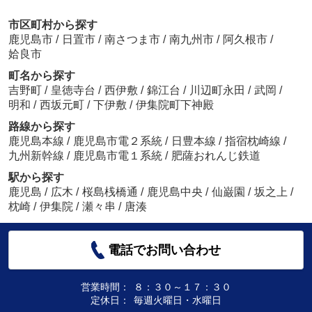
市区町村から探す
鹿児島市
/
日置市
/
南さつま市
/
南九州市
/
阿久根市
/
姶良市
町名から探す
吉野町
/
皇徳寺台
/
西伊敷
/
錦江台
/
川辺町永田
/
武岡
/
明和
/
西坂元町
/
下伊敷
/
伊集院町下神殿
路線から探す
鹿児島本線
/
鹿児島市電２系統
/
日豊本線
/
指宿枕崎線
/
九州新幹線
/
鹿児島市電１系統
/
肥薩おれんじ鉄道
駅から探す
鹿児島
/
広木
/
桜島桟橋通
/
鹿児島中央
/
仙巌園
/
坂之上
/
枕崎
/
伊集院
/
瀬々串
/
唐湊
電話でお問い合わせ
営業時間：
８：３０～１７：３０
定休日：
毎週火曜日・水曜日