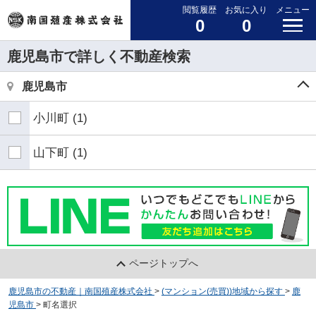
閲覧履歴
お気に入り
メニュー
0
0
鹿児島市で詳しく不動産検索
鹿児島市
小川町
(1)
山下町
(1)
ページトップへ
鹿児島市の不動産｜南国殖産株式会社
>
(マンション(売買))地域から探す
>
鹿
児島市
>
町名選択