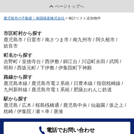
ページトップへ
鹿児島市の不動産｜南国殖産株式会社
>
検討リスト追加物件
市区町村から探す
鹿児島市
/
日置市
/
南さつま市
/
南九州市
/
阿久根市
/
姶良市
町名から探す
吉野町
/
皇徳寺台
/
西伊敷
/
錦江台
/
川辺町永田
/
武岡
/
明和
/
西坂元町
/
下伊敷
/
伊集院町下神殿
路線から探す
鹿児島本線
/
鹿児島市電２系統
/
日豊本線
/
指宿枕崎線
/
九州新幹線
/
鹿児島市電１系統
/
肥薩おれんじ鉄道
駅から探す
鹿児島
/
広木
/
桜島桟橋通
/
鹿児島中央
/
仙巌園
/
坂之上
/
枕崎
/
伊集院
/
瀬々串
/
唐湊
電話でお問い合わせ