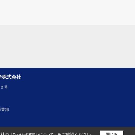
産株式会社
１０号
産事業部
当社の
をご確認ください。
閉じる
「Cookieの取扱いについて」