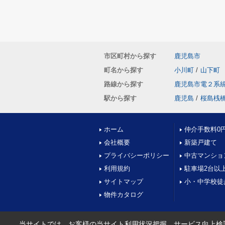
市区町村から探す
鹿児島市
町名から探す
小川町
/
山下町
路線から探す
鹿児島市電２系
駅から探す
鹿児島
/
桜島桟
ホーム
仲介手数料0
会社概要
新築戸建て
プライバシーポリシー
中古マンショ
利用規約
駐車場2台以
サイトマップ
小・中学校徒
物件カタログ
当サイトでは、お客様の当サイト利用状況把握、サービス向上検討