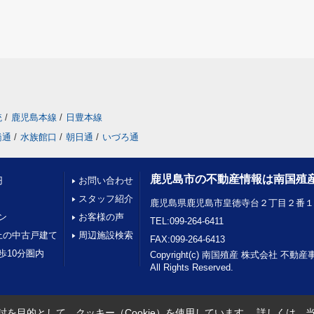
統
/
鹿児島本線
/
日豊本線
橋通
/
水族館口
/
朝日通
/
いづろ通
鹿児島市の不動産情報は南国殖
円
お問い合わせ
スタッフ紹介
鹿児島県鹿児島市皇徳寺台２丁目２番
ン
お客様の声
TEL:099-264-6411
上の中古戸建て
周辺施設検索
FAX:099-264-6413
歩10分圏内
Copyright(c) 南国殖産 株式会社 不動
All Rights Reserved.
を目的として、クッキー（Cookie）を使用しています。
詳しくは、