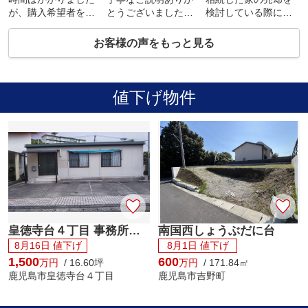
が、購入希望者を見
とうございました。
検討している際に、
つけてもらいまし
安心して不動産を売
ご相談いたしまし
た。
却することができま
た。
お客様の声をもっと見る
ありがとうございま
した。
様々なご提案を頂
した。
き、丁寧にご対応い
ただきました。あり
がとうございまし
値下げ物件
た。
皇徳寺台４丁目 事務所／店舗
南国西しょうぶだに台
8月16日 値下げ
8月1日 値下げ
1,500
600
万円
/ 16.60坪
万円
/ 171.84㎡
鹿児島市皇徳寺台４丁目
鹿児島市吉野町