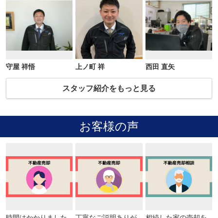
守屋 祥悟
上ノ町 祥
西田 直矢
スタッフ紹介をもっと見る
お客様の声
時間はかかりました
丁寧なご説明ありが
相続した家の売却を