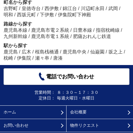
町名から探す
吉野町
/
皇徳寺台
/
西伊敷
/
錦江台
/
川辺町永田
/
武岡
/
明和
/
西坂元町
/
下伊敷
/
伊集院町下神殿
路線から探す
鹿児島本線
/
鹿児島市電２系統
/
日豊本線
/
指宿枕崎線
/
九州新幹線
/
鹿児島市電１系統
/
肥薩おれんじ鉄道
駅から探す
鹿児島
/
広木
/
桜島桟橋通
/
鹿児島中央
/
仙巌園
/
坂之上
/
枕崎
/
伊集院
/
瀬々串
/
唐湊
電話でお問い合わせ
営業時間：
８：３０～１７：３０
定休日：
毎週火曜日・水曜日
ホーム
会社概要
お問い合わせ
物件リクエスト