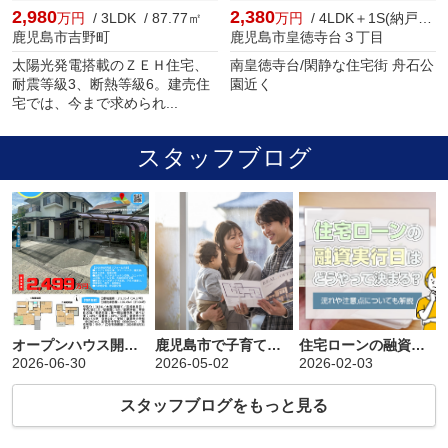
2,980
2,380
万円
/ 3LDK / 87.77㎡
万円
/ 4LDK＋1S(納戸) / 117.00㎡
鹿児島市吉野町
鹿児島市皇徳寺台３丁目
太陽光発電搭載のＺＥＨ住宅、
南皇徳寺台/閑静な住宅街 舟石公
耐震等級3、断熱等級6。建売住
園近く
宅では、今まで求められ...
スタッフブログ
オープンハウス開催！！ 皇徳寺台２丁目
鹿児島市で子育て住宅購入を検討中の方へ！不動産会社のおすすめ選び方と重要チェックポイント
住宅ローンの融資実行日はどうやって決まる？流れや注意点についても解説
2026-06-30
2026-05-02
2026-02-03
スタッフブログをもっと見る