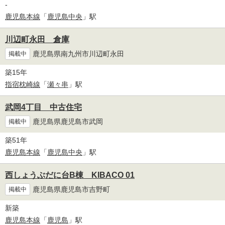
-
鹿児島本線
「
鹿児島中央
」駅
川辺町永田 倉庫
鹿児島県南九州市川辺町永田
掲載中
築15年
指宿枕崎線
「
瀬々串
」駅
武岡4丁目 中古住宅
鹿児島県鹿児島市武岡
掲載中
築51年
鹿児島本線
「
鹿児島中央
」駅
西しょうぶだに台B棟 KIBACO 01
鹿児島県鹿児島市吉野町
掲載中
新築
鹿児島本線
「
鹿児島
」駅