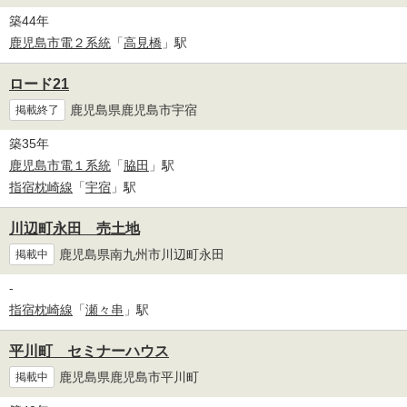
築44年
鹿児島市電２系統
「
高見橋
」駅
ロード21
鹿児島県鹿児島市宇宿
掲載終了
築35年
鹿児島市電１系統
「
脇田
」駅
指宿枕崎線
「
宇宿
」駅
川辺町永田 売土地
鹿児島県南九州市川辺町永田
掲載中
-
指宿枕崎線
「
瀬々串
」駅
平川町 セミナーハウス
鹿児島県鹿児島市平川町
掲載中