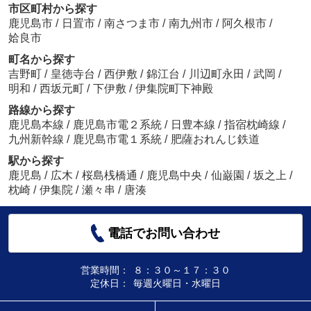
市区町村から探す
鹿児島市
/
日置市
/
南さつま市
/
南九州市
/
阿久根市
/
姶良市
町名から探す
吉野町
/
皇徳寺台
/
西伊敷
/
錦江台
/
川辺町永田
/
武岡
/
明和
/
西坂元町
/
下伊敷
/
伊集院町下神殿
路線から探す
鹿児島本線
/
鹿児島市電２系統
/
日豊本線
/
指宿枕崎線
/
九州新幹線
/
鹿児島市電１系統
/
肥薩おれんじ鉄道
駅から探す
鹿児島
/
広木
/
桜島桟橋通
/
鹿児島中央
/
仙巌園
/
坂之上
/
枕崎
/
伊集院
/
瀬々串
/
唐湊
電話でお問い合わせ
営業時間：
８：３０～１７：３０
定休日：
毎週火曜日・水曜日