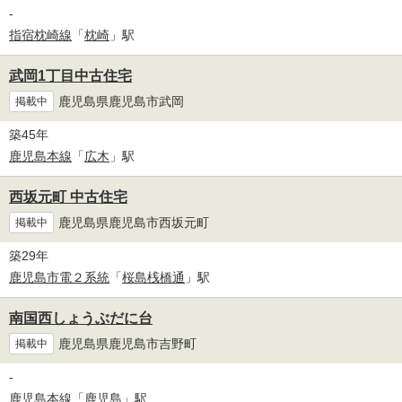
-
指宿枕崎線
「
枕崎
」駅
武岡1丁目中古住宅
鹿児島県鹿児島市武岡
掲載中
築45年
鹿児島本線
「
広木
」駅
西坂元町 中古住宅
鹿児島県鹿児島市西坂元町
掲載中
築29年
鹿児島市電２系統
「
桜島桟橋通
」駅
南国西しょうぶだに台
鹿児島県鹿児島市吉野町
掲載中
-
鹿児島本線
「
鹿児島
」駅