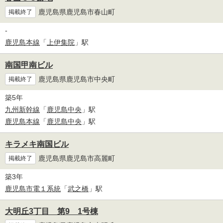
鹿児島県鹿児島市春山町
掲載終了
-
鹿児島本線
「
上伊集院
」駅
南国甲南ビル
鹿児島県鹿児島市中央町
掲載終了
築5年
九州新幹線
「
鹿児島中央
」駅
鹿児島本線
「
鹿児島中央
」駅
キラメキ南国ビル
鹿児島県鹿児島市高麗町
掲載終了
築3年
鹿児島市電１系統
「
武之橋
」駅
大明丘3丁目 第9 1号棟