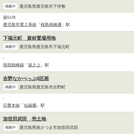
鹿児島県鹿児島市下伊敷
掲載中
築51年
鹿児島市電２系統
「
桜島桟橋通
」駅
下福元町 資材置場用地
鹿児島県鹿児島市下福元町
掲載中
-
指宿枕崎線
「
坂之上
」駅
吉野なかべっぷ4区画
鹿児島県鹿児島市吉野町
掲載中
-
日豊本線
「
仙巌園
」駅
加世田武田 売土地
鹿児島県南さつま市加世田武田
掲載中