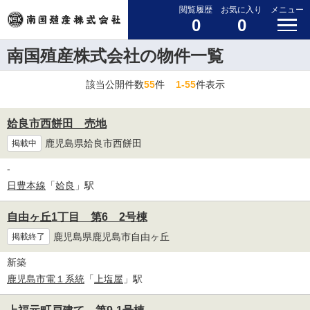
閲覧履歴
お気に入り
メニュー
0
0
南国殖産株式会社の物件一覧
該当公開件数
55
件
1-55
件表示
姶良市西餅田 売地
鹿児島県姶良市西餅田
掲載中
-
日豊本線
「
姶良
」駅
自由ヶ丘1丁目 第6 2号棟
鹿児島県鹿児島市自由ヶ丘
掲載終了
新築
鹿児島市電１系統
「
上塩屋
」駅