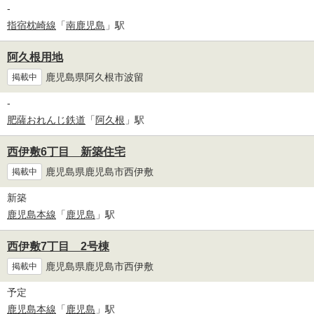
-
指宿枕崎線
「
南鹿児島
」駅
阿久根用地
鹿児島県阿久根市波留
掲載中
-
肥薩おれんじ鉄道
「
阿久根
」駅
西伊敷6丁目 新築住宅
鹿児島県鹿児島市西伊敷
掲載中
新築
鹿児島本線
「
鹿児島
」駅
西伊敷7丁目 2号棟
鹿児島県鹿児島市西伊敷
掲載中
予定
鹿児島本線
「
鹿児島
」駅