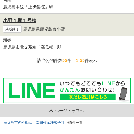
鹿児島本線
「
上伊集院
」駅
小野１期１号棟
鹿児島県鹿児島市小野
掲載終了
新築
鹿児島市電２系統
「
高見橋
」駅
該当公開件数
55
件
1-55
件表示
ページトップへ
鹿児島市の不動産｜南国殖産株式会社
>
物件一覧