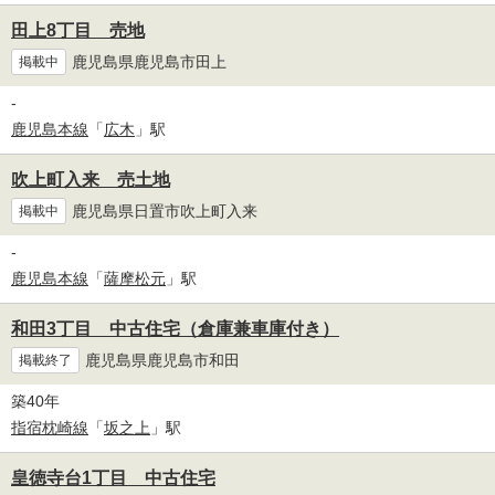
田上8丁目 売地
鹿児島県鹿児島市田上
掲載中
-
鹿児島本線
「
広木
」駅
吹上町入来 売土地
鹿児島県日置市吹上町入来
掲載中
-
鹿児島本線
「
薩摩松元
」駅
和田3丁目 中古住宅（倉庫兼車庫付き）
鹿児島県鹿児島市和田
掲載終了
築40年
指宿枕崎線
「
坂之上
」駅
皇徳寺台1丁目 中古住宅