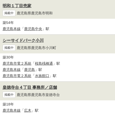
明和１丁目売家
鹿児島県鹿児島市明和
掲載中
築54年
鹿児島本線
「
鹿児島中央
」駅
シーサイドパーク小川
鹿児島県鹿児島市小川町
掲載中
築30年
鹿児島市電２系統
「
桜島桟橋通
」駅
鹿児島本線
「
鹿児島
」駅
鹿児島市電２系統
「
水族館口
」駅
皇徳寺台４丁目 事務所／店舗
鹿児島県鹿児島市皇徳寺台
掲載中
築18年
鹿児島本線
「
広木
」駅