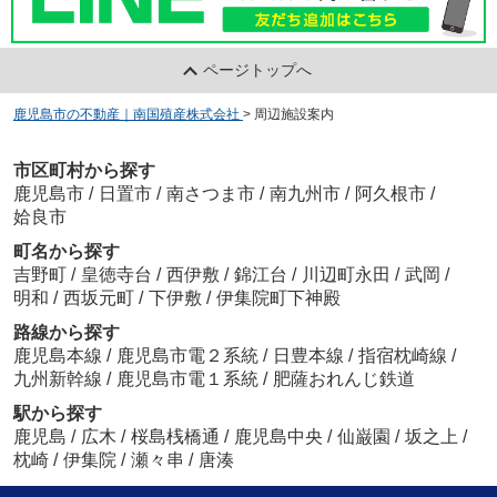
ページトップへ
鹿児島市の不動産｜南国殖産株式会社
>
周辺施設案内
市区町村から探す
鹿児島市
/
日置市
/
南さつま市
/
南九州市
/
阿久根市
/
姶良市
町名から探す
吉野町
/
皇徳寺台
/
西伊敷
/
錦江台
/
川辺町永田
/
武岡
/
明和
/
西坂元町
/
下伊敷
/
伊集院町下神殿
路線から探す
鹿児島本線
/
鹿児島市電２系統
/
日豊本線
/
指宿枕崎線
/
九州新幹線
/
鹿児島市電１系統
/
肥薩おれんじ鉄道
駅から探す
鹿児島
/
広木
/
桜島桟橋通
/
鹿児島中央
/
仙巌園
/
坂之上
/
枕崎
/
伊集院
/
瀬々串
/
唐湊