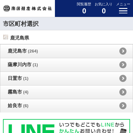
閲覧履歴
お気に入り
メニュー
0
0
市区町村選択
鹿児島県
鹿児島市
(264)
薩摩川内市
(1)
日置市
(1)
霧島市
(4)
姶良市
(6)