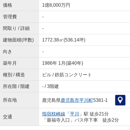
価格
1億8,000万円
管理費
-
間取り / 詳細
-
建物面積(坪数)
1772.38㎡(536.14坪)
向き
-
築年月
1986年 1月(築40年)
種別 / 構造
ビル / 鉄筋コンクリート
所在階 / 階建
- / 3階建
所在地
鹿児島県
鹿児島市
平川町
5381-1
指宿枕崎線
「
平川
」駅 徒歩21分
交通
「最福寺入口」バス停下車 徒歩2分