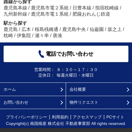
路線から探す
鹿児島本線
/
鹿児島市電２系統
/
日豊本線
/
指宿枕崎線
/
九州新幹線
/
鹿児島市電１系統
/
肥薩おれんじ鉄道
駅から探す
鹿児島
/
広木
/
桜島桟橋通
/
鹿児島中央
/
仙巌園
/
坂之上
/
枕崎
/
伊集院
/
瀬々串
/
唐湊
電話でお問い合わせ
営業時間：
８：３０～１７：３０
定休日：
毎週火曜日・水曜日
ホーム
会社概要
お問い合わせ
物件リクエスト
プライバシーポリシー
利用規約
アクセスマップ
PCサイト
Copyright(c) 南国殖産 株式会社 不動産事業部 All rights reserved.