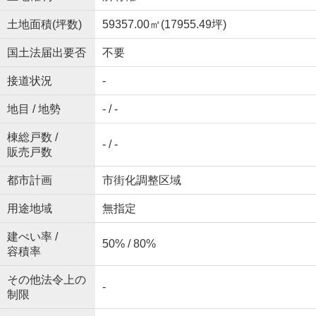
土地面積(坪数)
59357.00㎡(17955.49坪)
国土法届出要否
不要
接道状況
-
地目 / 地勢
- / -
棟総戸数 /
- / -
販売戸数
都市計画
市街化調整区域
用途地域
無指定
建ぺい率 /
50% / 80%
容積率
その他法令上の
-
制限