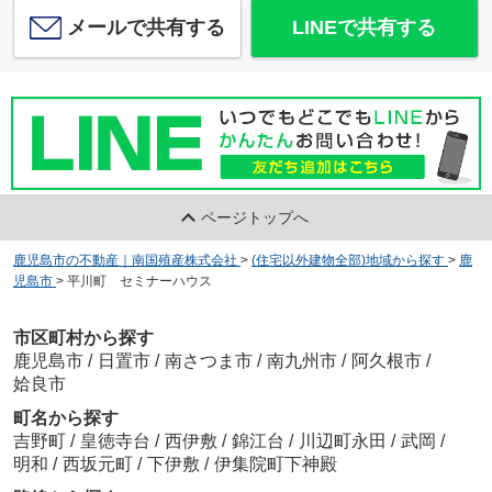
メールで共有する
LINEで共有する
ページトップへ
鹿児島市の不動産｜南国殖産株式会社
>
(住宅以外建物全部)地域から探す
>
鹿
児島市
>
平川町 セミナーハウス
市区町村から探す
鹿児島市
/
日置市
/
南さつま市
/
南九州市
/
阿久根市
/
姶良市
町名から探す
吉野町
/
皇徳寺台
/
西伊敷
/
錦江台
/
川辺町永田
/
武岡
/
明和
/
西坂元町
/
下伊敷
/
伊集院町下神殿