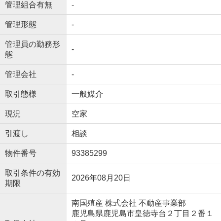
管理組合有無
-
管理形態
-
管理員の勤務形
-
態
管理会社
-
取引態様
一般媒介
現況
空家
引渡し
相談
物件番号
93385299
取引条件の有効
2026年08月20日
期限
南国殖産 株式会社 不動産事業部
鹿児島県鹿児島市皇徳寺台２丁目２番１