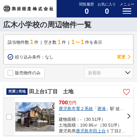
閲覧履歴
お気に入り
メニュー
0
0
広木小学校の周辺物件一覧
1
1
1～1
該当物件数
件
空き数
件
件を表示
変更
絞り込み条件：
なし
販売物件のみ
田上台1丁目 土地
売買 | 売地
700
万
円
鹿児島市電２系統
「
唐湊
」駅 徒歩26分
-
建物面積：-（30.51坪）
土地面積：100.86㎡（30.51坪）
鹿児島県
鹿児島市
田上台
１丁目25-25