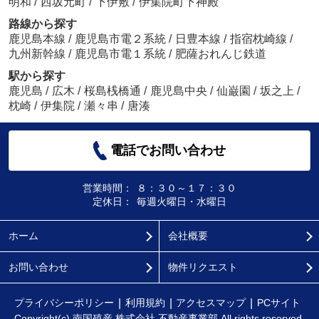
明和
/
西坂元町
/
下伊敷
/
伊集院町下神殿
路線から探す
鹿児島本線
/
鹿児島市電２系統
/
日豊本線
/
指宿枕崎線
/
九州新幹線
/
鹿児島市電１系統
/
肥薩おれんじ鉄道
駅から探す
鹿児島
/
広木
/
桜島桟橋通
/
鹿児島中央
/
仙巌園
/
坂之上
/
枕崎
/
伊集院
/
瀬々串
/
唐湊
電話でお問い合わせ
営業時間：
８：３０～１７：３０
定休日：
毎週火曜日・水曜日
ホーム
会社概要
お問い合わせ
物件リクエスト
プライバシーポリシー
利用規約
アクセスマップ
PCサイト
Copyright(c) 南国殖産 株式会社 不動産事業部 All rights reserved.