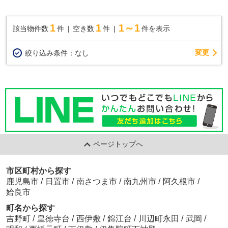
1
1
1～1
該当物件数
件
空き数
件
件を表示
変更
絞り込み条件：
なし
ページトップへ
市区町村から探す
鹿児島市
/
日置市
/
南さつま市
/
南九州市
/
阿久根市
/
姶良市
町名から探す
吉野町
/
皇徳寺台
/
西伊敷
/
錦江台
/
川辺町永田
/
武岡
/