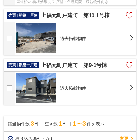
国道沿い 看板効果あり 店舗・各種病院・収益物件向き
上福元町戸建て 第10-1号棟
売買 | 新築一戸建
過去掲載物件
上福元町戸建て 第9-1号棟
売買 | 新築一戸建
過去掲載物件
3
1
1～3
該当物件数
件
空き数
件
件を表示
変更
絞り込み条件：
なし