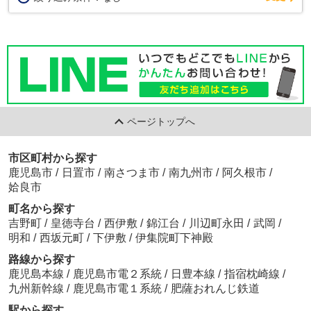
ページトップへ
市区町村から探す
鹿児島市
/
日置市
/
南さつま市
/
南九州市
/
阿久根市
/
姶良市
町名から探す
吉野町
/
皇徳寺台
/
西伊敷
/
錦江台
/
川辺町永田
/
武岡
/
明和
/
西坂元町
/
下伊敷
/
伊集院町下神殿
路線から探す
鹿児島本線
/
鹿児島市電２系統
/
日豊本線
/
指宿枕崎線
/
九州新幹線
/
鹿児島市電１系統
/
肥薩おれんじ鉄道
駅から探す