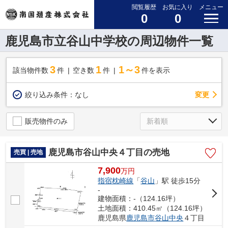
閲覧履歴
お気に入り
メニュー
0
0
鹿児島市立谷山中学校の周辺物件一覧
3
1
1～3
該当物件数
件
空き数
件
件を表示
変更
絞り込み条件：
なし
販売物件のみ
鹿児島市谷山中央４丁目の売地
売買 | 売地
7,900
万
円
指宿枕崎線
「
谷山
」駅 徒歩15分
-
建物面積：-（124.16坪）
土地面積：410.45㎡（124.16坪）
鹿児島県
鹿児島市
谷山中央
４丁目