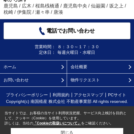
鹿児島
/
広木
/
桜島桟橋通
/
鹿児島中央
/
仙巌園
/
坂之上
/
枕崎
/
伊集院
/
瀬々串
/
唐湊
電話でお問い合わせ
営業時間：
８：３０～１７：３０
定休日：
毎週火曜日・水曜日
ホーム
会社概要
お問い合わせ
物件リクエスト
プライバシーポリシー
利用規約
アクセスマップ
PCサイト
Copyright(c) 南国殖産 株式会社 不動産事業部 All rights reserved.
当サイトでは、お客様の当サイト利用状況把握、サービス向上検討を目的と
して、クッキー（Cookie）を使用しています。
詳しくは、当社の
「Cookieの取扱いについて」
をご確認ください。
閉じる