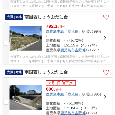
吉野西しょうぶだに台：19番区画：南国殖産売主の土地分譲！好きなハ
ウスメーカーを選択でき、予算に合わせた住宅や住宅の性能や設備にこ
だわれるデザイン、間取りを自由に設計できる...
南国西しょうぶだに台
売買 | 売地
792.1
万
円
鹿児島本線
「
鹿児島
」駅 徒歩99分
-
建物面積：-（45.72坪）
土地面積：151.15㎡（45.72坪）
鹿児島県
鹿児島市
吉野町
4212-17
吉野西しょうぶだに台：18番区画：南国殖産売主の土地分譲！好きなハ
ウスメーカーを選択でき、予算に合わせた住宅や住宅の性能や設備にこ
だわれるデザイン、間取りを自由に設計できる...
南国西しょうぶだに台
売買 | 売地
8月1日 値下げ
600
万
円
鹿児島本線
「
鹿児島
」駅 徒歩99分
-
建物面積：-（51.98坪）
土地面積：171.84㎡（51.98坪）
鹿児島県
鹿児島市
吉野町
4192-3