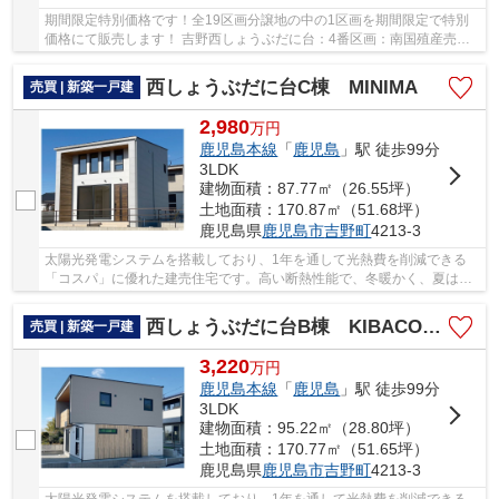
期間限定特別価格です！全19区画分譲地の中の1区画を期間限定で特別
価格にて販売します！ 吉野西しょうぶだに台：4番区画：南国殖産売主
の土地分譲！好きなハウスメーカーを選択でき、...
西しょうぶだに台C棟 MINIMA
売買 | 新築一戸建
2,980
万
円
鹿児島本線
「
鹿児島
」駅 徒歩99分
3LDK
建物面積：87.77㎡（26.55坪）
土地面積：170.87㎡（51.68坪）
鹿児島県
鹿児島市
吉野町
4213-3
太陽光発電システムを搭載しており、1年を通して光熱費を削減できる
「コスパ」に優れた建売住宅です。高い断熱性能で、冬暖かく、夏は涼
しく、注文住宅と同じような快適な暮らしをお約...
西しょうぶだに台B棟 KIBACO 01
売買 | 新築一戸建
3,220
万
円
鹿児島本線
「
鹿児島
」駅 徒歩99分
3LDK
建物面積：95.22㎡（28.80坪）
土地面積：170.77㎡（51.65坪）
鹿児島県
鹿児島市
吉野町
4213-3
太陽光発電システムを搭載しており、1年を通して光熱費を削減できる