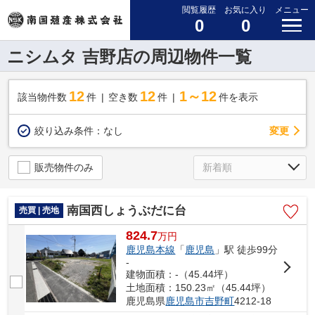
閲覧履歴
お気に入り
メニュー
0
0
ニシムタ 吉野店の周辺物件一覧
12
12
1～12
該当物件数
件
空き数
件
件を表示
変更
絞り込み条件：
なし
販売物件のみ
南国西しょうぶだに台
売買 | 売地
824.7
万
円
鹿児島本線
「
鹿児島
」駅 徒歩99分
-
建物面積：-（45.44坪）
土地面積：150.23㎡（45.44坪）
鹿児島県
鹿児島市
吉野町
4212-18