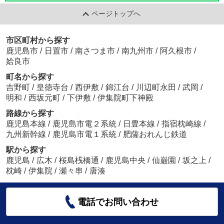
ページトップへ
市区町村から探す
鹿児島市
/
日置市
/
南さつま市
/
南九州市
/
阿久根市
/
姶良市
町名から探す
吉野町
/
皇徳寺台
/
西伊敷
/
錦江台
/
川辺町永田
/
武岡
/
明和
/
西坂元町
/
下伊敷
/
伊集院町下神殿
路線から探す
鹿児島本線
/
鹿児島市電２系統
/
日豊本線
/
指宿枕崎線
/
九州新幹線
/
鹿児島市電１系統
/
肥薩おれんじ鉄道
駅から探す
鹿児島
/
広木
/
桜島桟橋通
/
鹿児島中央
/
仙巌園
/
坂之上
/
枕崎
/
伊集院
/
瀬々串
/
唐湊
電話でお問い合わせ