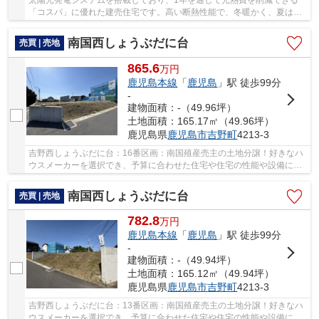
「コスパ」に優れた建売住宅です。高い断熱性能で、冬暖かく、夏は涼
しく、注文住宅と同じような快適な暮らしをお約...
南国西しょうぶだに台
売買 | 売地
865.6
万
円
鹿児島本線
「
鹿児島
」駅 徒歩99分
-
建物面積：-（49.96坪）
土地面積：165.17㎡（49.96坪）
鹿児島県
鹿児島市
吉野町
4213-3
吉野西しょうぶだに台：16番区画：南国殖産売主の土地分譲！好きなハ
ウスメーカーを選択でき、予算に合わせた住宅や住宅の性能や設備にこ
だわれるデザイン、間取りを自由に設計できる...
南国西しょうぶだに台
売買 | 売地
782.8
万
円
鹿児島本線
「
鹿児島
」駅 徒歩99分
-
建物面積：-（49.94坪）
土地面積：165.12㎡（49.94坪）
鹿児島県
鹿児島市
吉野町
4213-3
吉野西しょうぶだに台：13番区画：南国殖産売主の土地分譲！好きなハ
ウスメーカーを選択でき、予算に合わせた住宅や住宅の性能や設備にこ