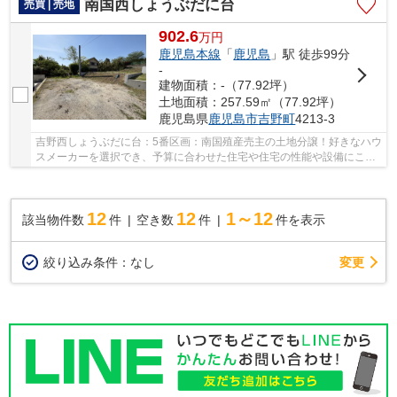
南国西しょうぶだに台
売買 | 売地
902.6
万
円
鹿児島本線
「
鹿児島
」駅 徒歩99分
-
建物面積：-（77.92坪）
土地面積：257.59㎡（77.92坪）
鹿児島県
鹿児島市
吉野町
4213-3
吉野西しょうぶだに台：5番区画：南国殖産売主の土地分譲！好きなハウ
スメーカーを選択でき、予算に合わせた住宅や住宅の性能や設備にこだ
われるデザイン、間取りを自由に設計できる建...
12
12
1～12
該当物件数
件
空き数
件
件を表示
変更
絞り込み条件：
なし