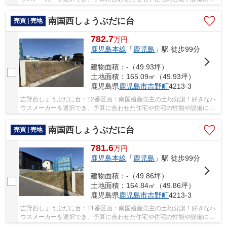
だわれるデザイン、間取りを自由に設計できる...
南国西しょうぶだに台
売買 | 売地
782.7
万
円
鹿児島本線
「
鹿児島
」駅 徒歩99分
-
建物面積：-（49.93坪）
土地面積：165.09㎡（49.93坪）
鹿児島県
鹿児島市
吉野町
4213-3
吉野西しょうぶだに台：12番区画：南国殖産売主の土地分譲！好きなハ
ウスメーカーを選択でき、予算に合わせた住宅や住宅の性能や設備にこ
だわれるデザイン、間取りを自由に設計できる...
南国西しょうぶだに台
売買 | 売地
781.6
万
円
鹿児島本線
「
鹿児島
」駅 徒歩99分
-
建物面積：-（49.86坪）
土地面積：164.84㎡（49.86坪）
鹿児島県
鹿児島市
吉野町
4213-3
吉野西しょうぶだに台：11番区画：南国殖産売主の土地分譲！好きなハ
ウスメーカーを選択でき、予算に合わせた住宅や住宅の性能や設備にこ
だわれるデザイン、間取りを自由に設計できる...