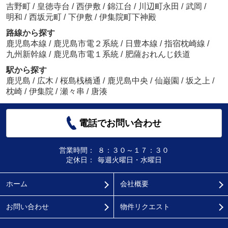
吉野町
/
皇徳寺台
/
西伊敷
/
錦江台
/
川辺町永田
/
武岡
/
明和
/
西坂元町
/
下伊敷
/
伊集院町下神殿
路線から探す
鹿児島本線
/
鹿児島市電２系統
/
日豊本線
/
指宿枕崎線
/
九州新幹線
/
鹿児島市電１系統
/
肥薩おれんじ鉄道
駅から探す
鹿児島
/
広木
/
桜島桟橋通
/
鹿児島中央
/
仙巌園
/
坂之上
/
枕崎
/
伊集院
/
瀬々串
/
唐湊
電話でお問い合わせ
営業時間：
８：３０～１７：３０
定休日：
毎週火曜日・水曜日
ホーム
会社概要
お問い合わせ
物件リクエスト