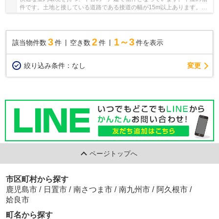
件です。土地と接している道路である接道の幅が15m以上あります。利
便性の高い間口10m以上の広々空間です。不動産...
3
2
1～3
該当物件数
件
空き数
件
件を表示
変更
絞り込み条件：
なし
ページトップへ
市区町村から探す
鹿児島市
/
日置市
/
南さつま市
/
南九州市
/
阿久根市
/
姶良市
町名から探す