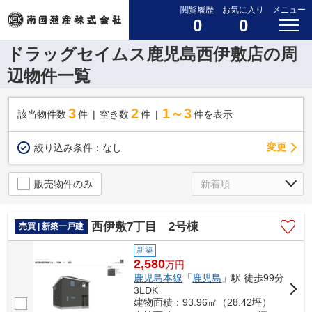
閲覧履歴
お気に入り
メニュー
0
0
ドラッグセイムス鹿児島西伊敷店の周
辺物件一覧
3
2
1～3
該当物件数
件
空き数
件
件を表示
変更
絞り込み条件：
なし
販売物件のみ
西伊敷7丁目 2号棟
売買 | 新築一戸建
新築
2,580
万
円
鹿児島本線
「
鹿児島
」駅 徒歩99分
3LDK
建物面積：93.96㎡（28.42坪）