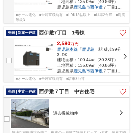
土地面積：135.09㎡（40.86坪）
鹿児島県
鹿児島市
西伊敷
７丁目19番4
■オール電化 ■全居室収納有 ■LDK18帖以上 ■駐車2台可 ■耐震
等級3
西伊敷7丁目 1号棟
売買 | 新築一戸建
2,580
万
円
鹿児島本線
「
鹿児島
」駅 徒歩99分
3LDK
建物面積：100.44㎡（30.38坪）
土地面積：135.09㎡（40.86坪）
鹿児島県
鹿児島市
西伊敷
７丁目19番4
■オール電化 ■全居室収納有 ■駐車3台可
西伊敷７丁目 中古住宅
売買 | 中古一戸建
過去掲載物件
快適な室内環境を持つ、中古の一戸建て物件となっています。平屋の物