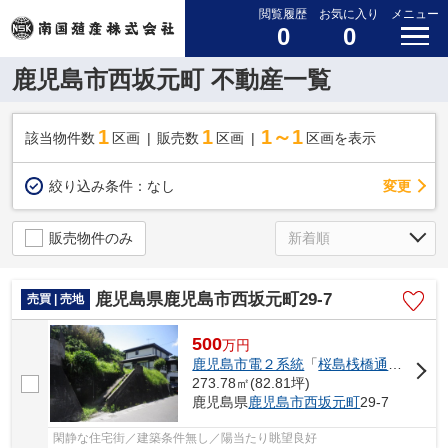
閲覧履歴
お気に入り
メニュー
0
0
鹿児島市西坂元町 不動産一覧
1
1
1～1
該当物件数
区画
販売数
区画
区画を表示
変更
絞り込み条件：
なし
販売物件のみ
鹿児島県鹿児島市西坂元町29-7
売買 | 売地
500
万
円
鹿児島市電２系統
「
桜島桟橋通
」駅 徒歩
273.78㎡(82.81坪)
鹿児島県
鹿児島市
西坂元町
29-7
閑静な住宅街／建築条件無し／陽当たり眺望良好