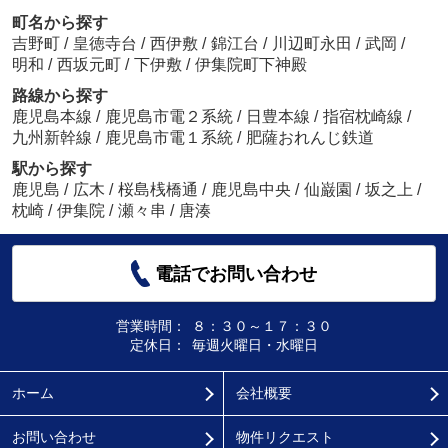
町名から探す
吉野町
/
皇徳寺台
/
西伊敷
/
錦江台
/
川辺町永田
/
武岡
/
明和
/
西坂元町
/
下伊敷
/
伊集院町下神殿
路線から探す
鹿児島本線
/
鹿児島市電２系統
/
日豊本線
/
指宿枕崎線
/
九州新幹線
/
鹿児島市電１系統
/
肥薩おれんじ鉄道
駅から探す
鹿児島
/
広木
/
桜島桟橋通
/
鹿児島中央
/
仙巌園
/
坂之上
/
枕崎
/
伊集院
/
瀬々串
/
唐湊
電話でお問い合わせ
営業時間：
８：３０～１７：３０
定休日：
毎週火曜日・水曜日
ホーム
会社概要
お問い合わせ
物件リクエスト