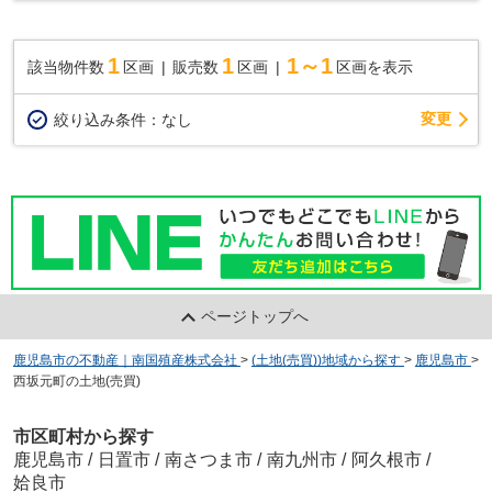
1
1
1～1
該当物件数
区画
販売数
区画
区画を表示
変更
絞り込み条件：
なし
ページトップへ
鹿児島市の不動産｜南国殖産株式会社
>
(土地(売買))地域から探す
>
鹿児島市
>
西坂元町の土地(売買)
市区町村から探す
鹿児島市
/
日置市
/
南さつま市
/
南九州市
/
阿久根市
/
姶良市