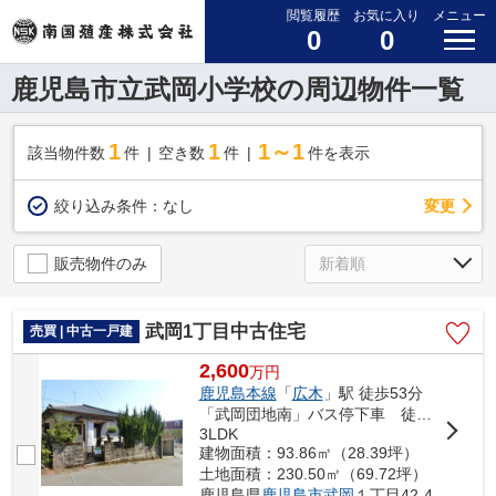
閲覧履歴
お気に入り
メニュー
0
0
鹿児島市立武岡小学校の周辺物件一覧
1
1
1～1
該当物件数
件
空き数
件
件を表示
変更
絞り込み条件：
なし
販売物件のみ
武岡1丁目中古住宅
売買 | 中古一戸建
2,600
万
円
鹿児島本線
「
広木
」駅 徒歩53分
「武岡団地南」バス停下車 徒歩1分
3LDK
建物面積：93.86㎡（28.39坪）
土地面積：230.50㎡（69.72坪）
鹿児島県
鹿児島市
武岡
１丁目42-4