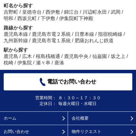
町名から探す
吉野町
/
皇徳寺台
/
西伊敷
/
錦江台
/
川辺町永田
/
武岡
/
明和
/
西坂元町
/
下伊敷
/
伊集院町下神殿
路線から探す
鹿児島本線
/
鹿児島市電２系統
/
日豊本線
/
指宿枕崎線
/
九州新幹線
/
鹿児島市電１系統
/
肥薩おれんじ鉄道
駅から探す
鹿児島
/
広木
/
桜島桟橋通
/
鹿児島中央
/
仙巌園
/
坂之上
/
枕崎
/
伊集院
/
瀬々串
/
唐湊
電話でお問い合わせ
営業時間：
８：３０～１７：３０
定休日：
毎週火曜日・水曜日
ホーム
会社概要
お問い合わせ
物件リクエスト