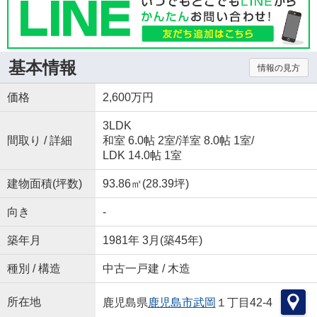
基本情報
情報の見方
価格
2,600万円
3LDK
間取り / 詳細
和室 6.0帖 2室
/
洋室 8.0帖 1室
/
LDK 14.0帖 1室
建物面積(坪数)
93.86㎡(28.39坪)
向き
-
築年月
1981年 3月(築45年)
種別 / 構造
中古一戸建 / 木造
所在地
鹿児島県
鹿児島市
武岡
１丁目42-4