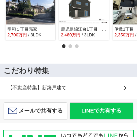
明和１丁目売家
鹿児島錦江台1丁目 第6 2号棟
伊敷1丁目
2,700
万
円
/ 3LDK
2,480
万
円
/ 3LDK
2,350
万
円
こだわり特集
【不動産特集】新築戸建て
メールで共有する
LINEで共有する