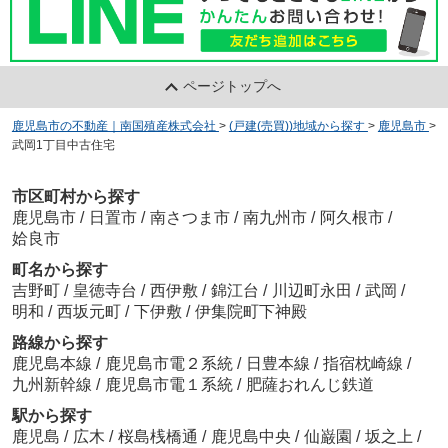
ページトップへ
鹿児島市の不動産｜南国殖産株式会社
>
(戸建(売買))地域から探す
>
鹿児島市
>
武岡1丁目中古住宅
市区町村から探す
鹿児島市
/
日置市
/
南さつま市
/
南九州市
/
阿久根市
/
姶良市
町名から探す
吉野町
/
皇徳寺台
/
西伊敷
/
錦江台
/
川辺町永田
/
武岡
/
明和
/
西坂元町
/
下伊敷
/
伊集院町下神殿
路線から探す
鹿児島本線
/
鹿児島市電２系統
/
日豊本線
/
指宿枕崎線
/
九州新幹線
/
鹿児島市電１系統
/
肥薩おれんじ鉄道
駅から探す
鹿児島
/
広木
/
桜島桟橋通
/
鹿児島中央
/
仙巌園
/
坂之上
/