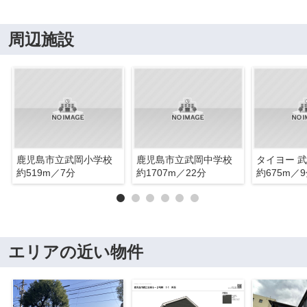
周辺施設
鹿児島市立武岡小学校
鹿児島市立武岡中学校
タイヨー 
約519m／7分
約1707m／22分
約675m／
エリアの近い物件