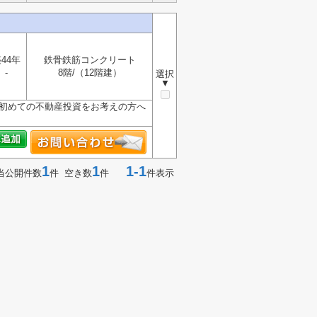
44年
鉄骨鉄筋コンクリート
-
8階/（12階建）
選択
▼
。初めての不動産投資をお考えの方へ
1
1
1-1
当公開件数
件 空き数
件
件表示