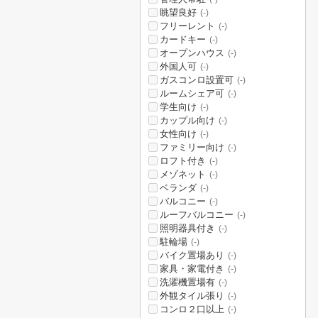
眺望良好
(-)
フリーレント
(-)
カードキー
(-)
オープンハウス
(-)
外国人可
(-)
ガスコンロ設置可
(-)
ルームシェア可
(-)
学生向け
(-)
カップル向け
(-)
女性向け
(-)
ファミリー向け
(-)
ロフト付き
(-)
メゾネット
(-)
ベランダ
(-)
バルコニー
(-)
ルーフバルコニー
(-)
照明器具付き
(-)
駐輪場
(-)
バイク置場あり
(-)
家具・家電付き
(-)
洗濯機置場有
(-)
外観タイル張り
(-)
コンロ２口以上
(-)