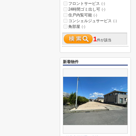
フロントサービス
(-)
24時間ゴミ出し可
(-)
住戸内覧可能
(-)
コンシェルジュサービス
(-)
角部屋
(-)
1
件が該当
新着物件