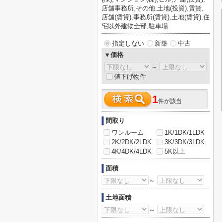
店舗事務所,その他,土地(投資),賃貸,
店舗(賃貸),事務所(賃貸),土地(賃貸),住
宅以外建物全部,駐車場
指定しない
新築
中古
▼価格
～
値下げ物件
1
件が該当
間取り
ワンルーム
1K/1DK/1LDK
2K/2DK/2LDK
3K/3DK/3LDK
4K/4DK/4LDK
5K以上
面積
～
土地面積
～