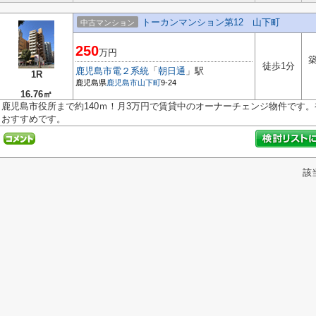
トーカンマンション第12 山下町
中古マンション
250
万円
築
徒歩1分
鹿児島市電２系統
「
朝日通
」駅
1R
鹿児島県
鹿児島市
山下町
9-24
16.76㎡
鹿児島市役所まで約140ｍ！月3万円で賃貸中のオーナーチェンジ物件です
おすすめです。
該