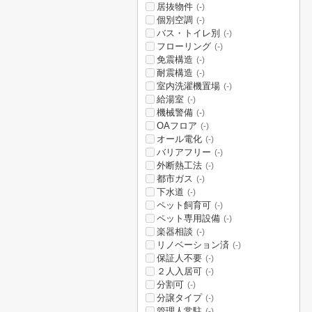
居抜物件
(-)
個別空調
(-)
バス・トイレ別
(-)
フローリング
(-)
免震構造
(-)
耐震構造
(-)
室内洗濯機置場
(-)
給湯室
(-)
機械警備
(-)
OAフロア
(-)
オール電化
(-)
バリアフリー
(-)
外断熱工法
(-)
都市ガス
(-)
下水道
(-)
ペット飼育可
(-)
ペット専用設備
(-)
楽器相談
(-)
リノベーション済
(-)
保証人不要
(-)
２人入居可
(-)
分割可
(-)
分譲タイプ
(-)
管理人常駐
(-)