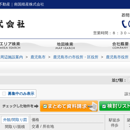
不動産｜南国殖産株式会社
営業時間：８：３０
周辺施設案内
>
鹿児島市
>
鹿児島市の市役所・区役所
>
鹿児島市役所
並び順：
募集中のみ表示
該
外観
/
間取り図
価格
駅徒歩
停歩
交通 / 所在地
間取り/面積