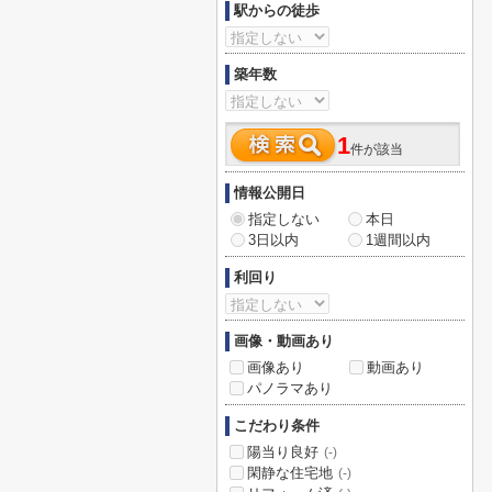
駅からの徒歩
築年数
1
件が該当
情報公開日
指定しない
本日
3日以内
1週間以内
利回り
画像・動画あり
画像あり
動画あり
パノラマあり
こだわり条件
陽当り良好
(-)
閑静な住宅地
(-)