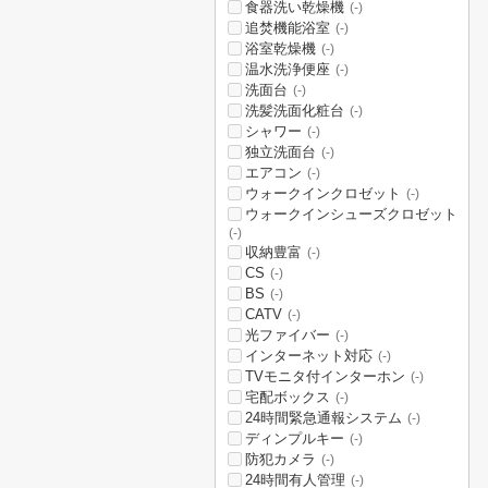
食器洗い乾燥機
(-)
追焚機能浴室
(-)
浴室乾燥機
(-)
温水洗浄便座
(-)
洗面台
(-)
洗髪洗面化粧台
(-)
シャワー
(-)
独立洗面台
(-)
エアコン
(-)
ウォークインクロゼット
(-)
ウォークインシューズクロゼット
(-)
収納豊富
(-)
CS
(-)
BS
(-)
CATV
(-)
光ファイバー
(-)
インターネット対応
(-)
TVモニタ付インターホン
(-)
宅配ボックス
(-)
24時間緊急通報システム
(-)
ディンプルキー
(-)
防犯カメラ
(-)
24時間有人管理
(-)