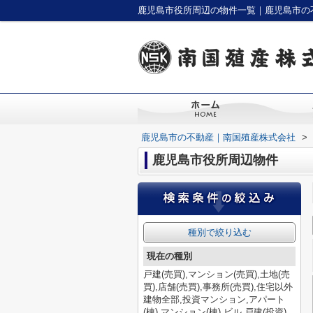
鹿児島市役所周辺の物件一覧｜鹿児島市の
鹿児島市の不動産｜南国殖産株式会社
>
鹿児島市役所周辺物件
種別で絞り込む
現在の種別
戸建(売買),マンション(売買),土地(売
買),店舗(売買),事務所(売買),住宅以外
建物全部,投資マンション,アパート
(棟),マンション(棟),ビル,戸建(投資),