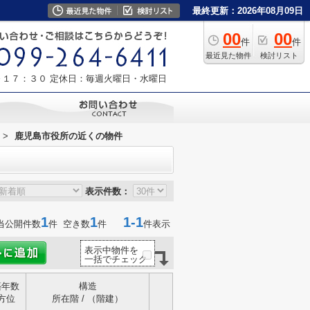
最終更新：2026年08月09日
00
00
件
件
最近見た物件
検討リスト
～１７：３０
定休日：毎週火曜日・水曜日
>
鹿児島市役所の近くの物件
表示件数：
1
1
1-1
当公開件数
件 空き数
件
件表示
表示中物件を
一括でチェック
築年数
構造
方位
所在階 / （階建）