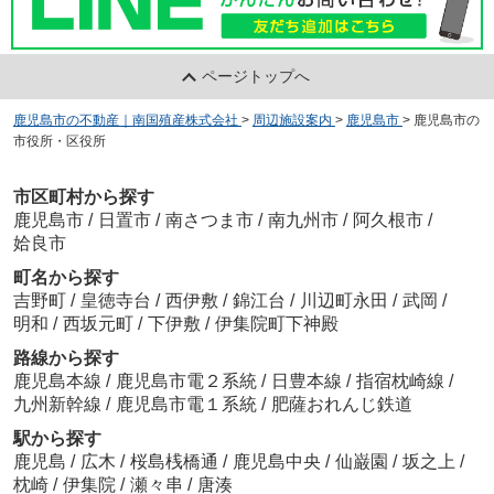
ページトップへ
鹿児島市の不動産｜南国殖産株式会社
>
周辺施設案内
>
鹿児島市
>
鹿児島市の
市役所・区役所
市区町村から探す
鹿児島市
/
日置市
/
南さつま市
/
南九州市
/
阿久根市
/
姶良市
町名から探す
吉野町
/
皇徳寺台
/
西伊敷
/
錦江台
/
川辺町永田
/
武岡
/
明和
/
西坂元町
/
下伊敷
/
伊集院町下神殿
路線から探す
鹿児島本線
/
鹿児島市電２系統
/
日豊本線
/
指宿枕崎線
/
九州新幹線
/
鹿児島市電１系統
/
肥薩おれんじ鉄道
駅から探す
鹿児島
/
広木
/
桜島桟橋通
/
鹿児島中央
/
仙巌園
/
坂之上
/
枕崎
/
伊集院
/
瀬々串
/
唐湊