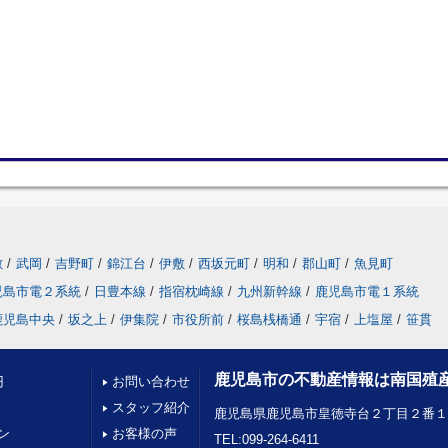
敷
/
武岡
/
吉野町
/
錦江台
/
伊敷
/
西坂元町
/
明和
/
郡山町
/
魚見町
児島市電２系統
/
日豊本線
/
指宿枕崎線
/
九州新幹線
/
鹿児島市電１系統
鹿児島中央
/
坂之上
/
伊集院
/
市役所前
/
桜島桟橋通
/
宇宿
/
上塩屋
/
笹貫
鹿児島市の不動産情報は南国殖
円
お問い合わせ
スタッフ紹介
鹿児島県鹿児島市皇徳寺台２丁目２番
ン
お客様の声
TEL:099-264-6411