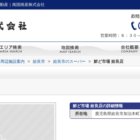
不動産｜南国殖産株式会社
営業時間：８：３０
周辺施設案内
>
姶良市
>
姶良市のスーパー
>
鮮ど市場 姶良店
鮮ど市場 姶良店の詳細情報
所在地
鹿児島県姶良市加治木町木田