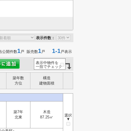
表示件数：
1
1
1-1
当公開件数
戸 販売数
戸
戸表示
表示中物件を
一括でチェック
築年数
構造
方位
建物面積
築7年
木造
選択
北東
87.25㎡
▼
浅の美邸♪