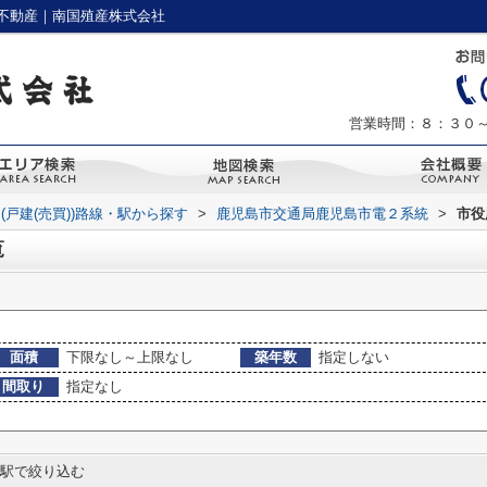
不動産｜南国殖産株式会社
営業時間：８：３０
(戸建(売買))路線・駅から探す
>
鹿児島市交通局鹿児島市電２系統
>
市役
覧
面積
下限なし～上限なし
築年数
指定しない
間取り
指定なし
駅で絞り込む