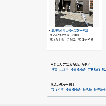
鹿児島市郡山町の新築一戸建
鹿児島県鹿児島市郡山町
鹿児島本線「伊集院」駅 徒歩99分
予定
同じエリアにある駅から探す
笹貫
上塩屋
桜島桟橋通
市役所前
広
周辺の駅から探す
市役所前
桜島桟橋通
鹿児島
鹿児島