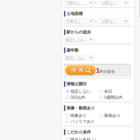
～
土地面積
～
駅からの徒歩
築年数
1
件が該当
情報公開日
指定しない
本日
3日以内
1週間以内
画像・動画あり
画像あり
動画あり
パノラマあり
こだわり条件
陽当り良好
(-)