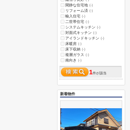
閑静な住宅地
(-)
リフォーム済
(-)
輸入住宅
(-)
二世帯住宅
(-)
システムキッチン
(-)
対面式キッチン
(-)
アイランドキッチン
(-)
床暖房
(-)
床下収納
(-)
複層ガラス
(-)
南向き
(-)
1
件が該当
新着物件