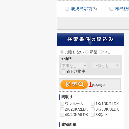
鹿児島駅前
桜島桟
(5)
指定しない
新築
中古
▼価格
～
値下げ物件
1
件が該当
間取り
ワンルーム
1K/1DK/1LDK
2K/2DK/2LDK
3K/3DK/3LDK
4K/4DK/4LDK
5K以上
建物面積