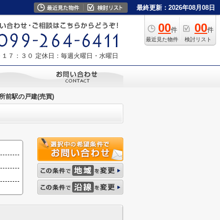
最終更新：2026年08月08日
00
00
件
件
最近見た物件
検討リスト
～１７：３０
定休日：毎週火曜日・水曜日
所前駅の戸建(売買)