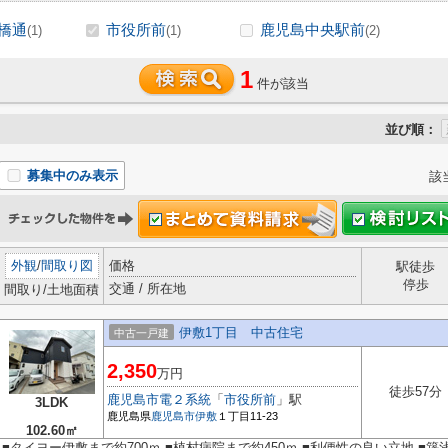
橋通
市役所前
鹿児島中央駅前
(1)
(1)
(2)
1
件が該当
並び順：
募集中のみ表示
該
外観
/
間取り図
価格
駅徒歩
停歩
交通 / 所在地
間取り/土地面積
伊敷1丁目 中古住宅
中古一戸建
2,350
万円
徒歩57分
鹿児島市電２系統
「
市役所前
」駅
3LDK
鹿児島県
鹿児島市
伊敷
１丁目11-23
102.60㎡
■タイヨー伊敷まで約700ｍ ■植村病院まで約450ｍ ■利便性の良い立地 ■築