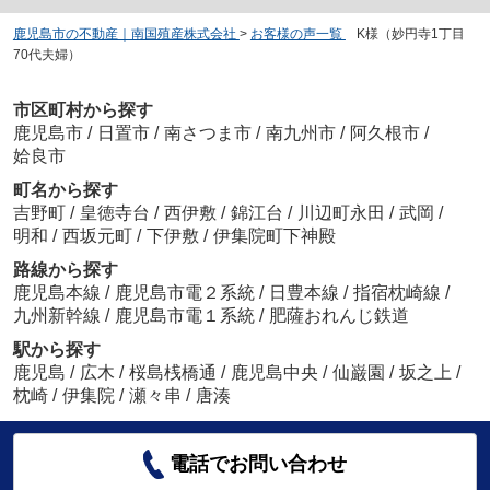
鹿児島市の不動産｜南国殖産株式会社
>
お客様の声一覧
>
K様（妙円寺1丁目
70代夫婦）
市区町村から探す
鹿児島市
/
日置市
/
南さつま市
/
南九州市
/
阿久根市
/
姶良市
町名から探す
吉野町
/
皇徳寺台
/
西伊敷
/
錦江台
/
川辺町永田
/
武岡
/
明和
/
西坂元町
/
下伊敷
/
伊集院町下神殿
路線から探す
鹿児島本線
/
鹿児島市電２系統
/
日豊本線
/
指宿枕崎線
/
九州新幹線
/
鹿児島市電１系統
/
肥薩おれんじ鉄道
駅から探す
鹿児島
/
広木
/
桜島桟橋通
/
鹿児島中央
/
仙巌園
/
坂之上
/
枕崎
/
伊集院
/
瀬々串
/
唐湊
電話でお問い合わせ