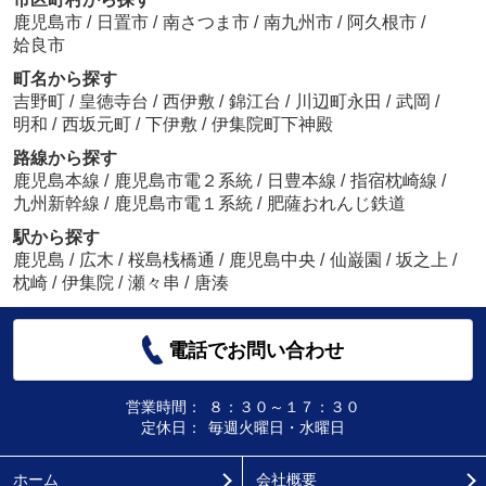
鹿児島市
/
日置市
/
南さつま市
/
南九州市
/
阿久根市
/
姶良市
町名から探す
吉野町
/
皇徳寺台
/
西伊敷
/
錦江台
/
川辺町永田
/
武岡
/
明和
/
西坂元町
/
下伊敷
/
伊集院町下神殿
路線から探す
鹿児島本線
/
鹿児島市電２系統
/
日豊本線
/
指宿枕崎線
/
九州新幹線
/
鹿児島市電１系統
/
肥薩おれんじ鉄道
駅から探す
鹿児島
/
広木
/
桜島桟橋通
/
鹿児島中央
/
仙巌園
/
坂之上
/
枕崎
/
伊集院
/
瀬々串
/
唐湊
電話でお問い合わせ
営業時間：
８：３０～１７：３０
定休日：
毎週火曜日・水曜日
ホーム
会社概要