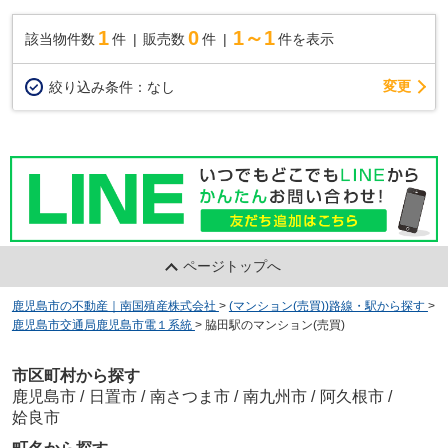
1
0
1～1
該当物件数
件
販売数
件
件を表示
変更
絞り込み条件：
なし
ページトップへ
鹿児島市の不動産｜南国殖産株式会社
>
(マンション(売買))路線・駅から探す
>
鹿児島市交通局鹿児島市電１系統
>
脇田駅のマンション(売買)
市区町村から探す
鹿児島市
/
日置市
/
南さつま市
/
南九州市
/
阿久根市
/
姶良市