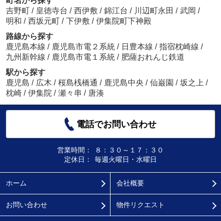
町名から探す
吉野町
/
皇徳寺台
/
西伊敷
/
錦江台
/
川辺町永田
/
武岡
/
明和
/
西坂元町
/
下伊敷
/
伊集院町下神殿
路線から探す
鹿児島本線
/
鹿児島市電２系統
/
日豊本線
/
指宿枕崎線
/
九州新幹線
/
鹿児島市電１系統
/
肥薩おれんじ鉄道
駅から探す
鹿児島
/
広木
/
桜島桟橋通
/
鹿児島中央
/
仙巌園
/
坂之上
/
枕崎
/
伊集院
/
瀬々串
/
唐湊
電話でお問い合わせ
営業時間：
８：３０～１７：３０
定休日：
毎週火曜日・水曜日
ホーム
会社概要
お問い合わせ
物件リクエスト