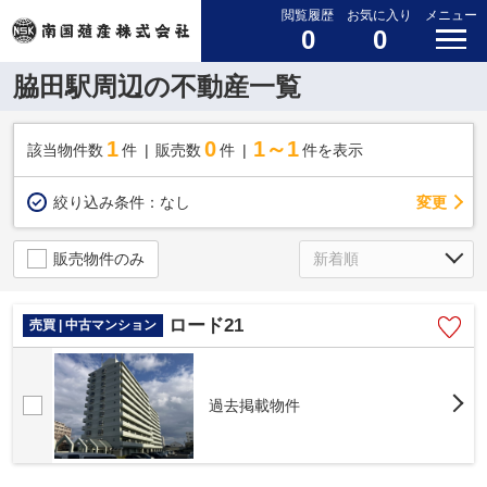
閲覧履歴
お気に入り
メニュー
0
0
脇田駅周辺の不動産一覧
1
0
1～1
該当物件数
件
販売数
件
件を表示
変更
絞り込み条件：
なし
販売物件のみ
ロード21
売買 | 中古マンション
過去掲載物件