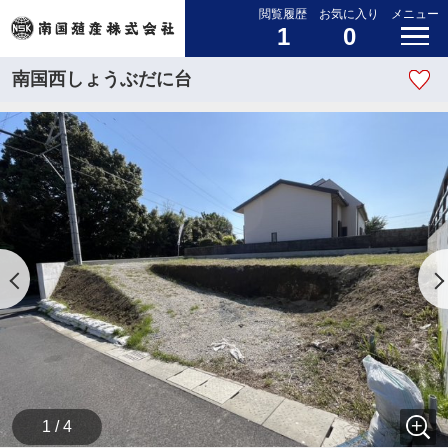
閲覧履歴
お気に入り
メニュー
1
0
南国西しょうぶだに台
1 / 4