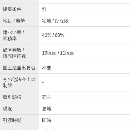
建築条件
無
地目 / 地勢
宅地 / ひな段
建ぺい率 /
40% / 60%
容積率
総区画数 /
19区画 / 11区画
販売区画数
国土法届出要否
不要
その他法令上の
-
制限
取引態様
売主
現況
更地
引渡時期
即時