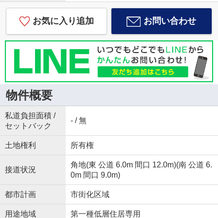
お気に入り追加
お問い合わせ
物件概要
私道負担面積 /
- / 無
セットバック
土地権利
所有権
角地(東 公道 6.0m 間口 12.0m)(南 公道 6.
接道状況
0m 間口 9.0m)
都市計画
市街化区域
用途地域
第一種低層住居専用