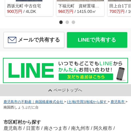
西坂元町 中古住宅
下福元町 資材置場用地
田上台1丁
900
万
円
/ 4LDK
960
万
円
/ 1415.00㎡
700
万
円
/ 
メールで共有する
LINEで共有する
ページトップへ
鹿児島市の不動産｜南国殖産株式会社
>
(土地(売買))地域から探す
>
鹿児島市
>
南国西しょうぶだに台
市区町村から探す
鹿児島市
/
日置市
/
南さつま市
/
南九州市
/
阿久根市
/