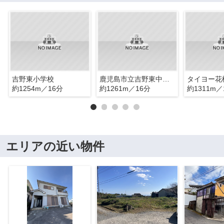
吉野東小学校
鹿児島市立吉野東中学校
タイヨー花
約1254m／16分
約1261m／16分
約1311m／
エリアの近い物件