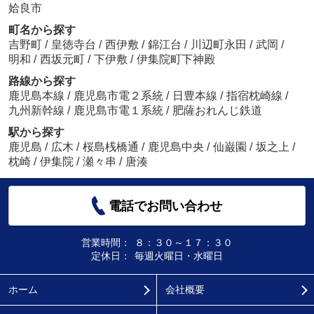
姶良市
町名から探す
吉野町
/
皇徳寺台
/
西伊敷
/
錦江台
/
川辺町永田
/
武岡
/
明和
/
西坂元町
/
下伊敷
/
伊集院町下神殿
路線から探す
鹿児島本線
/
鹿児島市電２系統
/
日豊本線
/
指宿枕崎線
/
九州新幹線
/
鹿児島市電１系統
/
肥薩おれんじ鉄道
駅から探す
鹿児島
/
広木
/
桜島桟橋通
/
鹿児島中央
/
仙巌園
/
坂之上
/
枕崎
/
伊集院
/
瀬々串
/
唐湊
電話でお問い合わせ
営業時間：
８：３０～１７：３０
定休日：
毎週火曜日・水曜日
ホーム
会社概要