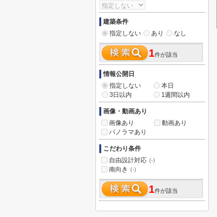
建築条件
指定しない
あり
なし
1
件が該当
情報公開日
指定しない
本日
3日以内
1週間以内
画像・動画あり
画像あり
動画あり
パノラマあり
こだわり条件
自由設計対応
(-)
南向き
(-)
1
件が該当