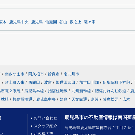
広木
鹿児島中央
鹿児島
仙巌園
谷山
坂之上
瀬々串
市
/
南さつま市
/
阿久根市
/
姶良市
/
南九州市
町
/
吹上町入来
/
西餅田
/
波留
/
加世田武田
/
加世田川畑
/
伊集院町下神殿
/
島市電２系統
/
鹿児島本線
/
指宿枕崎線
/
九州新幹線
/
肥薩おれんじ鉄道
/
鹿
枕崎
/
桜島桟橋通
/
鹿児島中央
/
姶良
/
天文館通
/
唐湊
/
薩摩松元
/
広木
鹿児島市の不動産情報は南国殖
円
お問い合わせ
スタッフ紹介
鹿児島県鹿児島市皇徳寺台２丁目２番
ン
お客様の声