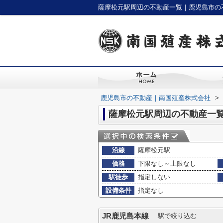
薩摩松元駅周辺の不動産一覧｜鹿児島市の
鹿児島市の不動産｜南国殖産株式会社
>
薩摩松元駅周辺の不動産一
沿線
薩摩松元駅
価格
下限なし～上限なし
駅徒歩
指定しない
設備条件
指定なし
JR鹿児島本線
駅で絞り込む