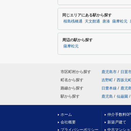
同じエリアにある駅から探す
桜島桟橋通
天文館通
唐湊
薩摩松元
周辺の駅から探す
薩摩松元
市区町村から探す
鹿児島市
/
日置
町名から探す
吉野町
/
西坂元
路線から探す
日豊本線
/
鹿児
駅から探す
鹿児島
/
仙巌園
/
ホーム
仲介手数料0
会社概要
新築戸建て
プライバシーポリシー
中古マンショ