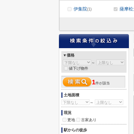
伊集院
薩摩松
(1)
▼価格
～
値下げ物件
1
件が該当
土地面積
～
現況
更地
古家あり
駅からの徒歩