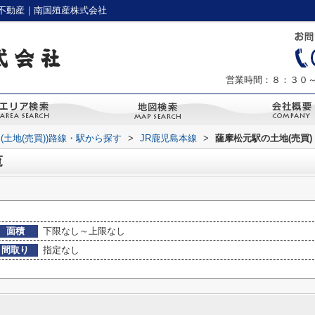
不動産｜南国殖産株式会社
営業時間：８：３０
(土地(売買))路線・駅から探す
>
JR鹿児島本線
>
薩摩松元駅の土地(売買)
覧
面積
下限なし～上限なし
間取り
指定なし