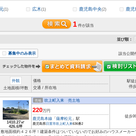
元
広木
鹿児島中央
鹿児
(1)
(1)
(2)
1
件が該当
並び順：
募集中のみ表示
該当公開
外観
価格
駅徒
停
交通 / 所在地
土地面積/坪数
吹上町入来 売土地
売地
220
万円
徒歩9
鹿児島本線
「
薩摩松元
」駅
1410.27㎡
鹿児島県
日置市
吹上町入来
636番2
426.6坪
敷地面積約４２６坪！建築条件はついていないのでお好みのハウスメーカー