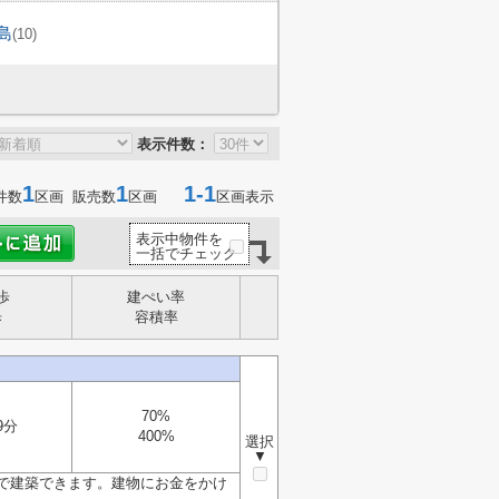
島
(10)
表示件数：
1
1
1-1
件数
区画 販売数
区画
区画表示
表示中物件を
一括でチェック
歩
建ぺい率
歩
容積率
70%
9分
400%
選択
▼
で建築できます。建物にお金をかけ