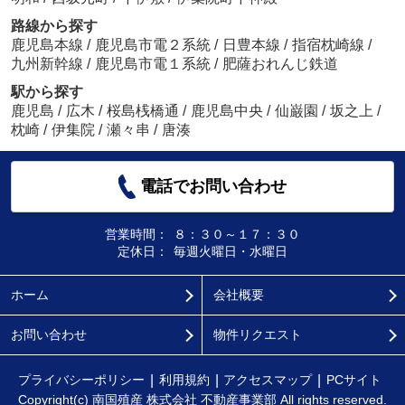
路線から探す
鹿児島本線
/
鹿児島市電２系統
/
日豊本線
/
指宿枕崎線
/
九州新幹線
/
鹿児島市電１系統
/
肥薩おれんじ鉄道
駅から探す
鹿児島
/
広木
/
桜島桟橋通
/
鹿児島中央
/
仙巌園
/
坂之上
/
枕崎
/
伊集院
/
瀬々串
/
唐湊
電話でお問い合わせ
営業時間：
８：３０～１７：３０
定休日：
毎週火曜日・水曜日
ホーム
会社概要
お問い合わせ
物件リクエスト
プライバシーポリシー
利用規約
アクセスマップ
PCサイト
Copyright(c) 南国殖産 株式会社 不動産事業部 All rights reserved.