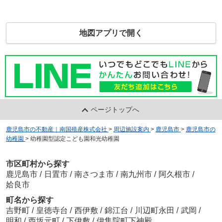
地図アプリで開く
ページトップへ
鹿児島市の不動産｜南国殖産株式会社
>
周辺施設案内
>
鹿児島市
>
鹿児島市の
幼稚園
>
幼稚園型認定こども園和光幼稚園
市区町村から探す
鹿児島市
/
日置市
/
南さつま市
/
南九州市
/
阿久根市
/
姶良市
町名から探す
吉野町
/
皇徳寺台
/
西伊敷
/
錦江台
/
川辺町永田
/
武岡
/
明和
/
西坂元町
/
下伊敷
/
伊集院町下神殿