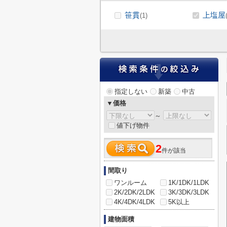
笹貫
上塩屋
(1)
指定しない
新築
中古
▼価格
～
値下げ物件
2
件が該当
間取り
ワンルーム
1K/1DK/1LDK
2K/2DK/2LDK
3K/3DK/3LDK
4K/4DK/4LDK
5K以上
建物面積