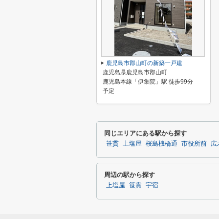
鹿児島市郡山町の新築一戸建
鹿児島県鹿児島市郡山町
鹿児島本線「伊集院」駅 徒歩99分
予定
同じエリアにある駅から探す
笹貫
上塩屋
桜島桟橋通
市役所前
広
周辺の駅から探す
上塩屋
笹貫
宇宿