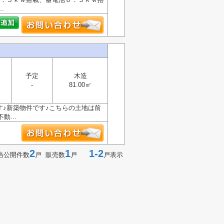
.
予定
木造
-
81.00㎡
す♪新築物件です♪こちらの土地は前
...
2
1
1-2
当公開件数
戸 販売数
戸
戸表示