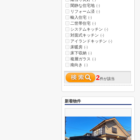
閑静な住宅地
(-)
リフォーム済
(-)
輸入住宅
(-)
二世帯住宅
(-)
システムキッチン
(-)
対面式キッチン
(-)
アイランドキッチン
(-)
床暖房
(-)
床下収納
(-)
複層ガラス
(-)
南向き
(-)
2
件が該当
新着物件