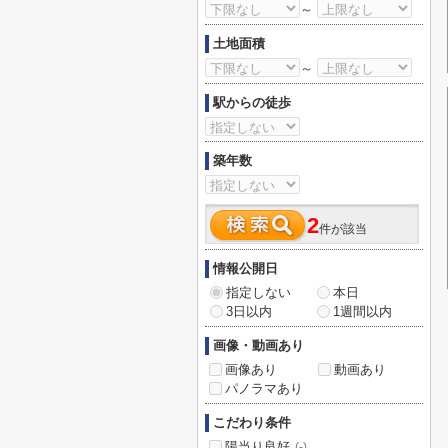
～
土地面積
～
駅からの徒歩
築年数
2
件が該当
情報公開日
指定しない
本日
3日以内
1週間以内
画像・動画あり
画像あり
動画あり
パノラマあり
こだわり条件
陽当り良好
(-)