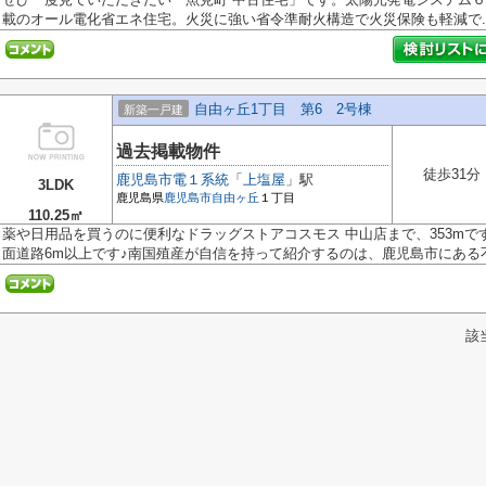
載のオール電化省エネ住宅。火災に強い省令準耐火構造で火災保険も軽減で..
自由ヶ丘1丁目 第6 2号棟
新築一戸建
過去掲載物件
徒歩31分
鹿児島市電１系統
「
上塩屋
」駅
3LDK
鹿児島県
鹿児島市
自由ヶ丘
１丁目
110.25㎡
薬や日用品を買うのに便利なドラッグストアコスモス 中山店まで、353mで
面道路6m以上です♪南国殖産が自信を持って紹介するのは、鹿児島市にある不動
該