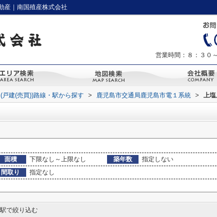
動産｜南国殖産株式会社
営業時間：８：３０
(戸建(売買))路線・駅から探す
>
鹿児島市交通局鹿児島市電１系統
>
上塩
面積
下限なし～上限なし
築年数
指定しない
間取り
指定なし
駅で絞り込む