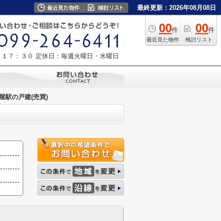
最終更新：2026年08月08日
00
00
件
件
最近見た物件
検討リスト
～１７：３０
定休日：毎週火曜日・水曜日
屋駅の戸建(売買)