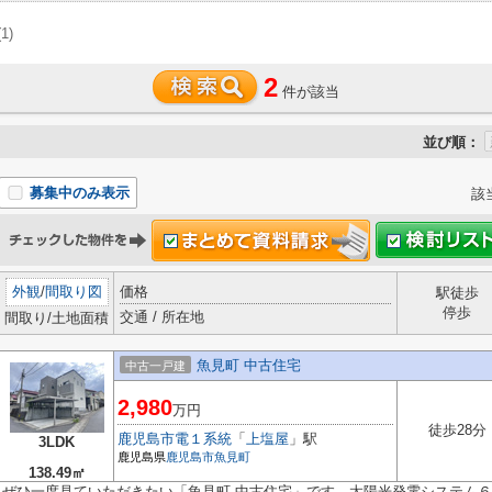
(1)
2
件が該当
並び順：
募集中のみ表示
該
外観
/
間取り図
価格
駅徒歩
停歩
交通 / 所在地
間取り/土地面積
魚見町 中古住宅
中古一戸建
2,980
万円
徒歩28分
鹿児島市電１系統
「
上塩屋
」駅
3LDK
鹿児島県
鹿児島市
魚見町
138.49㎡
ぜひ一度見ていただきたい「魚見町 中古住宅」です。太陽光発電システム