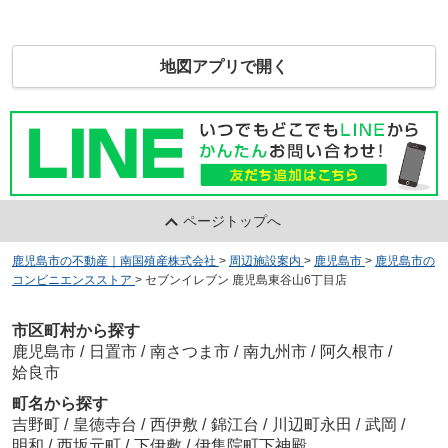
地図アプリで開く
ページトップへ
鹿児島市の不動産｜南国殖産株式会社
>
周辺施設案内
>
鹿児島市
>
鹿児島市の
コンビニエンスストア
>
セブンイレブン 鹿児島東谷山6丁目店
市区町村から探す
鹿児島市
/
日置市
/
南さつま市
/
南九州市
/
阿久根市
/
姶良市
町名から探す
吉野町
/
皇徳寺台
/
西伊敷
/
錦江台
/
川辺町永田
/
武岡
/
明和
/
西坂元町
/
下伊敷
/
伊集院町下神殿