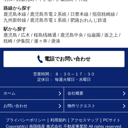
路線から探す
鹿児島本線
/
鹿児島市電２系統
/
日豊本線
/
指宿枕崎線
/
九州新幹線
/
鹿児島市電１系統
/
肥薩おれんじ鉄道
駅から探す
鹿児島
/
広木
/
桜島桟橋通
/
鹿児島中央
/
仙巌園
/
坂之上
/
枕崎
/
伊集院
/
瀬々串
/
唐湊
電話でお問い合わせ
営業時間：
８：３０～１７：３０
定休日：
毎週火曜日・水曜日
ホーム
会社概要
お問い合わせ
物件リクエスト
プライバシーポリシー
利用規約
アクセスマップ
PCサイト
Copyright(c) 南国殖産 株式会社 不動産事業部 All rights reserved.