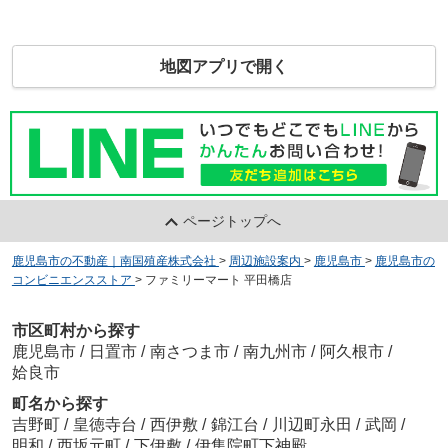
地図アプリで開く
ページトップへ
鹿児島市の不動産｜南国殖産株式会社
>
周辺施設案内
>
鹿児島市
>
鹿児島市の
コンビニエンスストア
>
ファミリーマート 平田橋店
市区町村から探す
鹿児島市
/
日置市
/
南さつま市
/
南九州市
/
阿久根市
/
姶良市
町名から探す
吉野町
/
皇徳寺台
/
西伊敷
/
錦江台
/
川辺町永田
/
武岡
/
明和
/
西坂元町
/
下伊敷
/
伊集院町下神殿