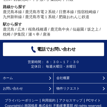
路線から探す
鹿児島本線
/
鹿児島市電２系統
/
日豊本線
/
指宿枕崎線
/
九州新幹線
/
鹿児島市電１系統
/
肥薩おれんじ鉄道
駅から探す
鹿児島
/
広木
/
桜島桟橋通
/
鹿児島中央
/
仙巌園
/
坂之上
/
枕崎
/
伊集院
/
瀬々串
/
唐湊
電話でお問い合わせ
営業時間：
８：３０～１７：３０
定休日：
毎週火曜日・水曜日
ホーム
会社概要
お問い合わせ
物件リクエスト
プライバシーポリシー
利用規約
アクセスマップ
PCサイト
Copyright(c) 南国殖産 株式会社 不動産事業部 All rights reserved.