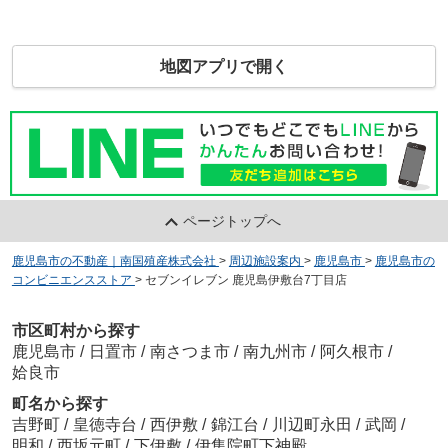
地図アプリで開く
ページトップへ
鹿児島市の不動産｜南国殖産株式会社
>
周辺施設案内
>
鹿児島市
>
鹿児島市の
コンビニエンスストア
>
セブンイレブン 鹿児島伊敷台7丁目店
市区町村から探す
鹿児島市
/
日置市
/
南さつま市
/
南九州市
/
阿久根市
/
姶良市
町名から探す
吉野町
/
皇徳寺台
/
西伊敷
/
錦江台
/
川辺町永田
/
武岡
/
明和
/
西坂元町
/
下伊敷
/
伊集院町下神殿