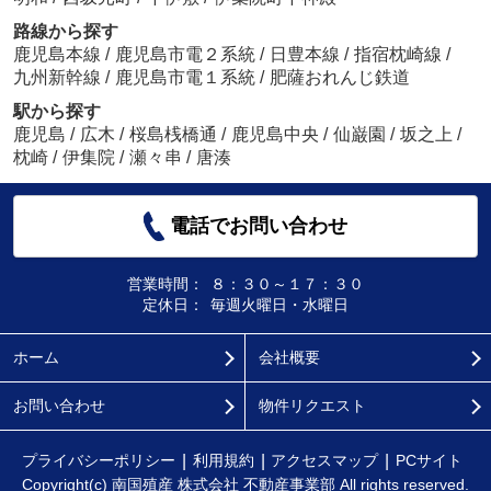
路線から探す
鹿児島本線
/
鹿児島市電２系統
/
日豊本線
/
指宿枕崎線
/
九州新幹線
/
鹿児島市電１系統
/
肥薩おれんじ鉄道
駅から探す
鹿児島
/
広木
/
桜島桟橋通
/
鹿児島中央
/
仙巌園
/
坂之上
/
枕崎
/
伊集院
/
瀬々串
/
唐湊
電話でお問い合わせ
営業時間：
８：３０～１７：３０
定休日：
毎週火曜日・水曜日
ホーム
会社概要
お問い合わせ
物件リクエスト
プライバシーポリシー
利用規約
アクセスマップ
PCサイト
Copyright(c) 南国殖産 株式会社 不動産事業部 All rights reserved.