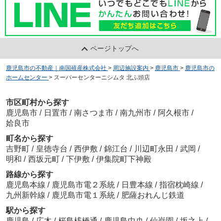
ページトップへ
鹿児島市の不動産｜南国殖産株式会社
>
周辺施設案内
>
鹿児島市
>
鹿児島市の
ホームセンター
>
スーパーセンターニシムタ 北ふ頭店
市区町村から探す
鹿児島市
/
日置市
/
南さつま市
/
南九州市
/
阿久根市
/
姶良市
町名から探す
吉野町
/
皇徳寺台
/
西伊敷
/
錦江台
/
川辺町永田
/
武岡
/
明和
/
西坂元町
/
下伊敷
/
伊集院町下神殿
路線から探す
鹿児島本線
/
鹿児島市電２系統
/
日豊本線
/
指宿枕崎線
/
九州新幹線
/
鹿児島市電１系統
/
肥薩おれんじ鉄道
駅から探す
鹿児島
/
広木
/
桜島桟橋通
/
鹿児島中央
/
仙巌園
/
坂之上
/