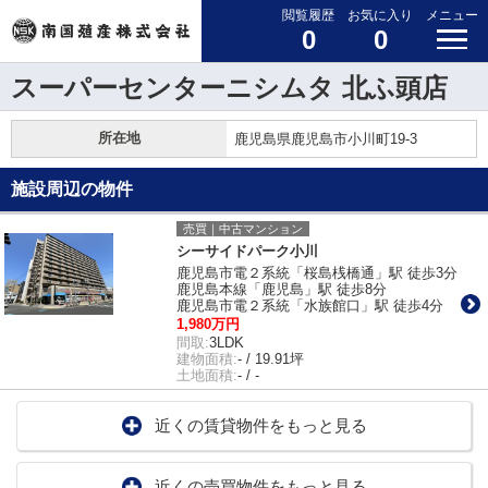
閲覧履歴
お気に入り
メニュー
0
0
スーパーセンターニシムタ 北ふ頭店
所在地
鹿児島県鹿児島市小川町19-3
施設周辺の物件
売買｜中古マンション
シーサイドパーク小川
鹿児島市電２系統「桜島桟橋通」駅 徒歩3分
鹿児島本線「鹿児島」駅 徒歩8分
鹿児島市電２系統「水族館口」駅 徒歩4分
1,980万円
間取:
3LDK
建物面積:
- / 19.91坪
土地面積:
- / -
近くの賃貸物件をもっと見る
近くの売買物件をもっと見る