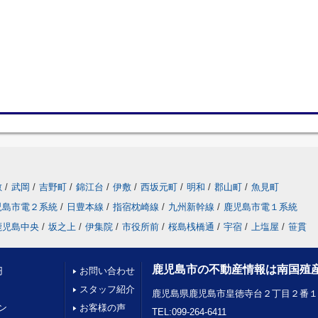
敷
/
武岡
/
吉野町
/
錦江台
/
伊敷
/
西坂元町
/
明和
/
郡山町
/
魚見町
児島市電２系統
/
日豊本線
/
指宿枕崎線
/
九州新幹線
/
鹿児島市電１系統
鹿児島中央
/
坂之上
/
伊集院
/
市役所前
/
桜島桟橋通
/
宇宿
/
上塩屋
/
笹貫
鹿児島市の不動産情報は南国殖
円
お問い合わせ
スタッフ紹介
鹿児島県鹿児島市皇徳寺台２丁目２番
ン
お客様の声
TEL:099-264-6411