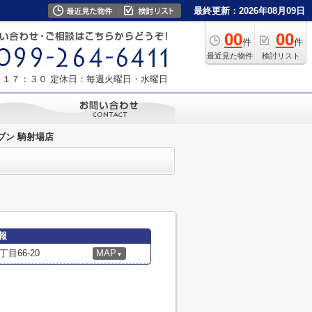
最終更新：2026年08月09日
00
00
件
件
最近見た物件
検討リスト
～１７：３０
定休日：毎週火曜日・水曜日
ブン 騎射場店
報
目66-20
MAP
▼