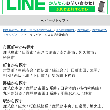
ページトップへ
鹿児島市の不動産｜南国殖産株式会社
>
周辺施設案内
>
鹿児島市
>
鹿児島市の
ドラッグストア
>
ドラッグセイムス鹿児島郡山店
市区町村から探す
鹿児島市
/
日置市
/
南さつま市
/
南九州市
/
阿久根市
/
姶良市
町名から探す
吉野町
/
皇徳寺台
/
西伊敷
/
錦江台
/
川辺町永田
/
武岡
/
明和
/
西坂元町
/
下伊敷
/
伊集院町下神殿
路線から探す
鹿児島本線
/
鹿児島市電２系統
/
日豊本線
/
指宿枕崎線
/
九州新幹線
/
鹿児島市電１系統
/
肥薩おれんじ鉄道
駅から探す
鹿児島
/
広木
/
桜島桟橋通
/
鹿児島中央
/
仙巌園
/
坂之上
/