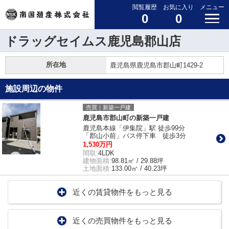
閲覧履歴
お気に入り
メニュー
0
0
ドラッグセイムス鹿児島郡山店
所在地
鹿児島県鹿児島市郡山町1429-2
施設周辺の物件
売買｜新築一戸建
鹿児島市郡山町の新築一戸建
鹿児島本線「伊集院」駅 徒歩99分
「郡山小前」バス停下車 徒歩3分
1,530万円
間取:
4LDK
建物面積:
98.81㎡ / 29.88坪
土地面積:
133.00㎡ / 40.23坪
近くの賃貸物件をもっと見る
近くの売買物件をもっと見る