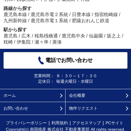
路線から探す
鹿児島本線
/
鹿児島市電２系統
/
日豊本線
/
指宿枕崎線
/
九州新幹線
/
鹿児島市電１系統
/
肥薩おれんじ鉄道
駅から探す
鹿児島
/
広木
/
桜島桟橋通
/
鹿児島中央
/
仙巌園
/
坂之上
/
枕崎
/
伊集院
/
瀬々串
/
唐湊
電話でお問い合わせ
営業時間：
８：３０～１７：３０
定休日：
毎週火曜日・水曜日
ホーム
会社概要
お問い合わせ
物件リクエスト
プライバシーポリシー
利用規約
アクセスマップ
PCサイト
Copyright(c) 南国殖産 株式会社 不動産事業部 All rights reserved.