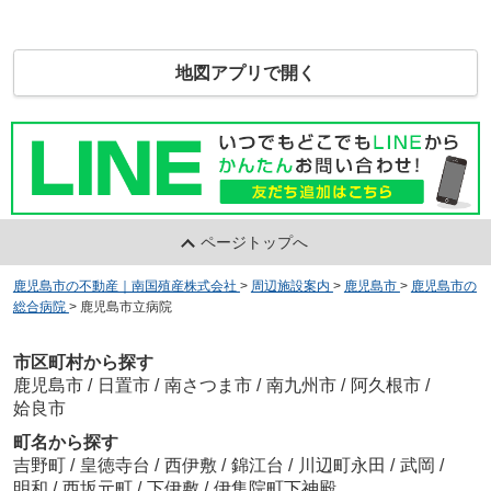
地図アプリで開く
ページトップへ
鹿児島市の不動産｜南国殖産株式会社
>
周辺施設案内
>
鹿児島市
>
鹿児島市の
総合病院
>
鹿児島市立病院
市区町村から探す
鹿児島市
/
日置市
/
南さつま市
/
南九州市
/
阿久根市
/
姶良市
町名から探す
吉野町
/
皇徳寺台
/
西伊敷
/
錦江台
/
川辺町永田
/
武岡
/
明和
/
西坂元町
/
下伊敷
/
伊集院町下神殿