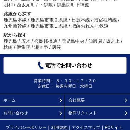
明和
/
西坂元町
/
下伊敷
/
伊集院町下神殿
路線から探す
鹿児島本線
/
鹿児島市電２系統
/
日豊本線
/
指宿枕崎線
/
九州新幹線
/
鹿児島市電１系統
/
肥薩おれんじ鉄道
駅から探す
鹿児島
/
広木
/
桜島桟橋通
/
鹿児島中央
/
仙巌園
/
坂之上
/
枕崎
/
伊集院
/
瀬々串
/
唐湊
電話でお問い合わせ
営業時間：
８：３０～１７：３０
定休日：
毎週火曜日・水曜日
ホーム
会社概要
お問い合わせ
物件リクエスト
プライバシーポリシー
利用規約
アクセスマップ
PCサイト