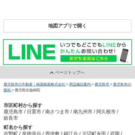
地図アプリで開く
ページトップへ
鹿児島市の不動産｜南国殖産株式会社
>
周辺施設案内
>
鹿児島市
>
鹿児島市の
眼科
>
鹿児島生協病院
市区町村から探す
鹿児島市
/
日置市
/
南さつま市
/
南九州市
/
阿久根市
/
姶良市
町名から探す
吉野町
/
皇徳寺台
/
西伊敷
/
錦江台
/
川辺町永田
/
武岡
/