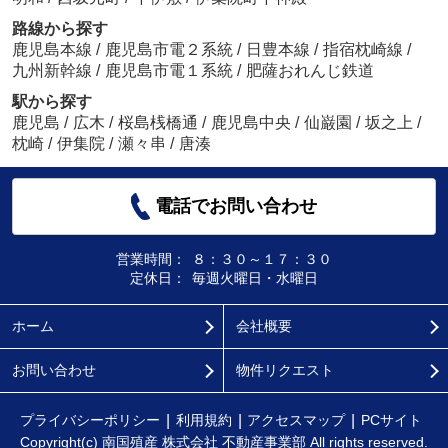
路線から探す
鹿児島本線
/
鹿児島市電２系統
/
日豊本線
/
指宿枕崎線
/
九州新幹線
/
鹿児島市電１系統
/
肥薩おれんじ鉄道
駅から探す
鹿児島
/
広木
/
桜島桟橋通
/
鹿児島中央
/
仙巌園
/
坂之上
/
枕崎
/
伊集院
/
瀬々串
/
唐湊
電話でお問い合わせ
営業時間：
８：３０～１７：３０
定休日：
毎週火曜日・水曜日
ホーム
会社概要
お問い合わせ
物件リクエスト
プライバシーポリシー
利用規約
アクセスマップ
PCサイト
Copyright(c) 南国殖産 株式会社 不動産事業部 All rights reserved.