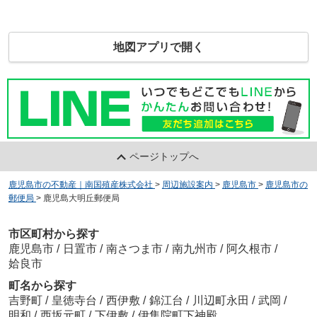
地図アプリで開く
ページトップへ
鹿児島市の不動産｜南国殖産株式会社
>
周辺施設案内
>
鹿児島市
>
鹿児島市の
郵便局
>
鹿児島大明丘郵便局
市区町村から探す
鹿児島市
/
日置市
/
南さつま市
/
南九州市
/
阿久根市
/
姶良市
町名から探す
吉野町
/
皇徳寺台
/
西伊敷
/
錦江台
/
川辺町永田
/
武岡
/
明和
/
西坂元町
/
下伊敷
/
伊集院町下神殿