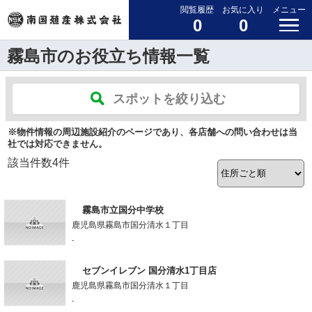
閲覧履歴
お気に入り
メニュー
0
0
霧島市のお役立ち情報一覧
スポットを絞り込む
※物件情報の周辺施設紹介のページであり、各店舗への問い合わせは当
社では対応できません。
該当件数
4
件
霧島市立国分中学校
鹿児島県霧島市国分清水１丁目
-
セブンイレブン 国分清水1丁目店
鹿児島県霧島市国分清水１丁目
-