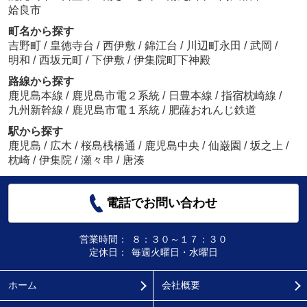
姶良市
町名から探す
吉野町
/
皇徳寺台
/
西伊敷
/
錦江台
/
川辺町永田
/
武岡
/
明和
/
西坂元町
/
下伊敷
/
伊集院町下神殿
路線から探す
鹿児島本線
/
鹿児島市電２系統
/
日豊本線
/
指宿枕崎線
/
九州新幹線
/
鹿児島市電１系統
/
肥薩おれんじ鉄道
駅から探す
鹿児島
/
広木
/
桜島桟橋通
/
鹿児島中央
/
仙巌園
/
坂之上
/
枕崎
/
伊集院
/
瀬々串
/
唐湊
電話でお問い合わせ
営業時間：
８：３０～１７：３０
定休日：
毎週火曜日・水曜日
ホーム
会社概要