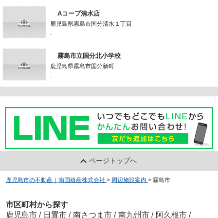
Aコープ清水店
鹿児島県霧島市国分清水１丁目
-
霧島市立国分北小学校
鹿児島県霧島市国分新町
-
ページトップへ
鹿児島市の不動産｜南国殖産株式会社
>
周辺施設案内
>
霧島市
市区町村から探す
鹿児島市
/
日置市
/
南さつま市
/
南九州市
/
阿久根市
/