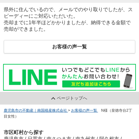
県外に住んでいるので、メールでのやり取りでしたが、ス
ピーディーにご対応いただいた。
売却までに1年半ほどかかりましたが、納得できる金額で
売却ができました。
お客様の声一覧
ページトップへ
鹿児島市の不動産｜南国殖産株式会社
>
お客様の声一覧
>
N様（皇徳寺台2丁
目女性）
市区町村から探す
鹿児島市
/
日置市
/
南さつま市
/
南九州市
/
阿久根市
/