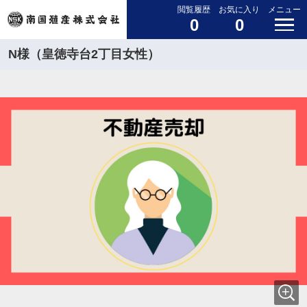
閲覧履歴
お気に入り
メニュー
0
0
N様（皇徳寺台2丁目女性）