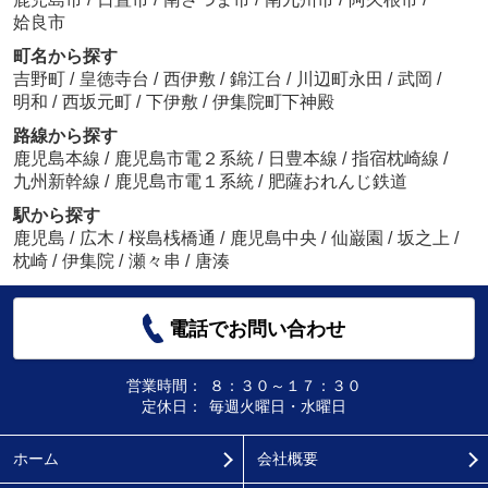
姶良市
町名から探す
吉野町
/
皇徳寺台
/
西伊敷
/
錦江台
/
川辺町永田
/
武岡
/
明和
/
西坂元町
/
下伊敷
/
伊集院町下神殿
路線から探す
鹿児島本線
/
鹿児島市電２系統
/
日豊本線
/
指宿枕崎線
/
九州新幹線
/
鹿児島市電１系統
/
肥薩おれんじ鉄道
駅から探す
鹿児島
/
広木
/
桜島桟橋通
/
鹿児島中央
/
仙巌園
/
坂之上
/
枕崎
/
伊集院
/
瀬々串
/
唐湊
電話でお問い合わせ
営業時間：
８：３０～１７：３０
定休日：
毎週火曜日・水曜日
ホーム
会社概要