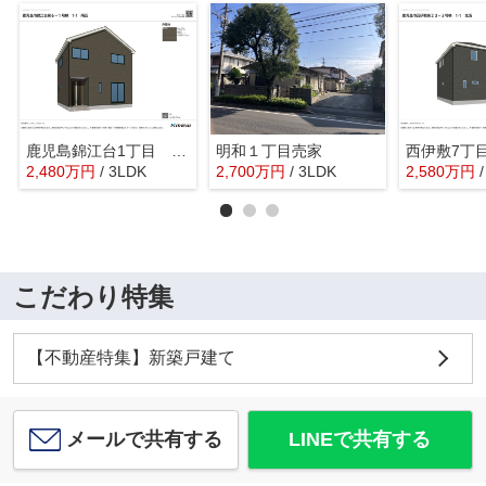
鹿児島錦江台1丁目 第6 1号棟
明和１丁目売家
西伊敷7丁
2,480
万
円
/ 3LDK
2,700
万
円
/ 3LDK
2,580
万
円
こだわり特集
【不動産特集】新築戸建て
メールで共有する
LINEで共有する