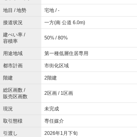
地目 / 地勢
宅地 / -
接道状況
一方(南 公道 6.0m)
建ぺい率 /
50% / 80%
容積率
用途地域
第一種低層住居専用
都市計画
市街化区域
階建
2階建
総区画数 /
2区画 / 1区画
販売区画数
現況
未完成
取引態様
専任媒介
引渡し
2026年1月下旬