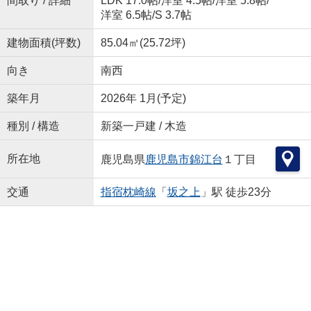
間取り / 詳細
LDK 17.0帖
/
洋室 4.5帖
/
洋室 5.8帖
/
洋室 6.5帖
/
S 3.7帖
建物面積(坪数)
85.04㎡(25.72坪)
向き
南西
築年月
2026年 1月(予定)
種別 / 構造
新築一戸建 / 木造
所在地
鹿児島県
鹿児島市
錦江台
１丁目
交通
指宿枕崎線
「
坂之上
」駅 徒歩23分