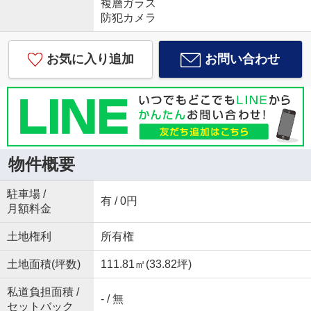
複層ガラス
防犯カメラ
お気に入り追加
お問い合わせ
物件概要
駐車場 /
有 / 0円
月額料金
土地権利
所有権
土地面積(坪数)
111.81㎡(33.82坪)
私道負担面積 /
- / 無
セットバック