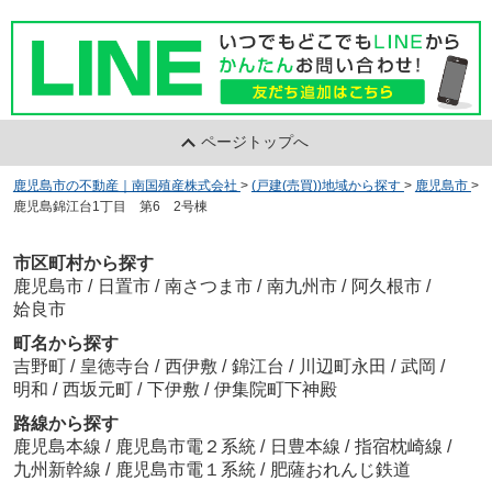
ページトップへ
鹿児島市の不動産｜南国殖産株式会社
>
(戸建(売買))地域から探す
>
鹿児島市
>
鹿児島錦江台1丁目 第6 2号棟
市区町村から探す
鹿児島市
/
日置市
/
南さつま市
/
南九州市
/
阿久根市
/
姶良市
町名から探す
吉野町
/
皇徳寺台
/
西伊敷
/
錦江台
/
川辺町永田
/
武岡
/
明和
/
西坂元町
/
下伊敷
/
伊集院町下神殿
路線から探す
鹿児島本線
/
鹿児島市電２系統
/
日豊本線
/
指宿枕崎線
/
九州新幹線
/
鹿児島市電１系統
/
肥薩おれんじ鉄道