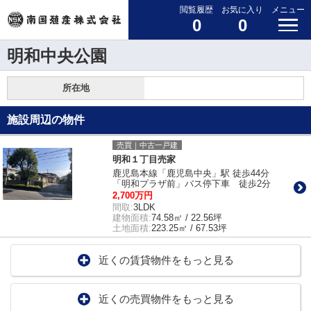
閲覧履歴
お気に入り
メニュー
0
0
明和中央公園
所在地
施設周辺の物件
売買｜中古一戸建
明和１丁目売家
鹿児島本線「鹿児島中央」駅 徒歩44分
「明和プラザ前」バス停下車 徒歩2分
2,700万円
間取:
3LDK
建物面積:
74.58㎡ / 22.56坪
土地面積:
223.25㎡ / 67.53坪
近くの賃貸物件をもっと見る
近くの売買物件をもっと見る