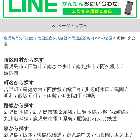
ページトップへ
鹿児島市の不動産｜南国殖産株式会社
>
周辺施設案内
>
>
の公園
>
明和中央公
園
市区町村から探す
鹿児島市
/
日置市
/
南さつま市
/
南九州市
/
阿久根市
/
姶良市
町名から探す
吉野町
/
皇徳寺台
/
西伊敷
/
錦江台
/
川辺町永田
/
武岡
/
明和
/
西坂元町
/
下伊敷
/
伊集院町下神殿
路線から探す
鹿児島本線
/
鹿児島市電２系統
/
日豊本線
/
指宿枕崎線
/
九州新幹線
/
鹿児島市電１系統
/
肥薩おれんじ鉄道
駅から探す
鹿児島
/
広木
/
桜島桟橋通
/
鹿児島中央
/
仙巌園
/
坂之上
/