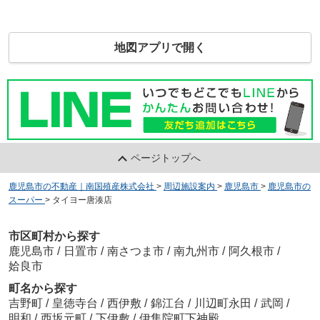
地図アプリで開く
ページトップへ
鹿児島市の不動産｜南国殖産株式会社
>
周辺施設案内
>
鹿児島市
>
鹿児島市の
スーパー
>
タイヨー唐湊店
市区町村から探す
鹿児島市
/
日置市
/
南さつま市
/
南九州市
/
阿久根市
/
姶良市
町名から探す
吉野町
/
皇徳寺台
/
西伊敷
/
錦江台
/
川辺町永田
/
武岡
/
明和
/
西坂元町
/
下伊敷
/
伊集院町下神殿