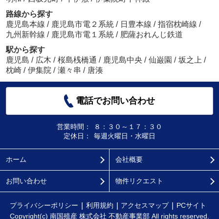
路線から探す
鹿児島本線
/
鹿児島市電２系統
/
日豊本線
/
指宿枕崎線
/
九州新幹線
/
鹿児島市電１系統
/
肥薩おれんじ鉄道
駅から探す
鹿児島
/
広木
/
桜島桟橋通
/
鹿児島中央
/
仙巌園
/
坂之上
/
枕崎
/
伊集院
/
瀬々串
/
唐湊
電話でお問い合わせ
営業時間：
８：３０～１７：３０
定休日：
毎週火曜日・水曜日
ホーム
会社概要
お問い合わせ
物件リクエスト
プライバシーポリシー
利用規約
アクセスマップ
PCサイト
Copyright(c) 南国殖産 株式会社 不動産事業部 All rights reserved.