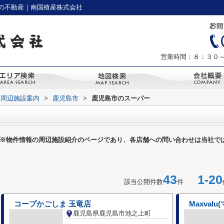
の不動産｜南国殖産株式会社
営業時間：８：３０
周辺施設案内
>
鹿児島市
>
鹿児島市のスーパー
※物件情報の周辺施設紹介のページであり、各店舗への問い合わせは当社で
43
1-20
該当公開件数
件
コープかごしま 玉竜店
Maxva
鹿児島県鹿児島市池之上町