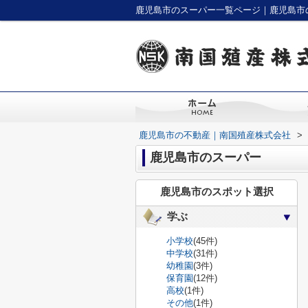
鹿児島市のスーパー一覧ページ｜鹿児島市
鹿児島市の不動産｜南国殖産株式会社
>
鹿児島市のスーパー
鹿児島市のスポット選択
学ぶ
小学校
(45件)
中学校
(31件)
幼稚園
(3件)
保育園
(12件)
高校
(1件)
その他
(1件)