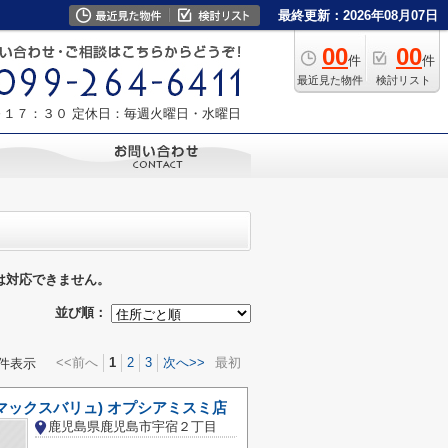
最終更新：2026年08月07日
00
00
件
件
最近見た物件
検討リスト
～１７：３０
定休日：毎週火曜日・水曜日
は対応できません。
並び順：
<<前へ
1
2
3
次へ>>
最初
件表示
lu(マックスバリュ) オプシアミスミ店
鹿児島県鹿児島市宇宿２丁目