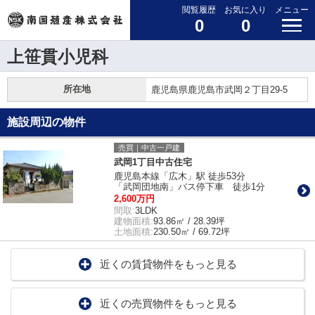
閲覧履歴
お気に入り
メニュー
0
0
上笹貫小児科
所在地
鹿児島県鹿児島市武岡２丁目29-5
施設周辺の物件
売買｜中古一戸建
武岡1丁目中古住宅
鹿児島本線「広木」駅 徒歩53分
「武岡団地南」バス停下車 徒歩1分
2,600万円
間取:
3LDK
建物面積:
93.86㎡ / 28.39坪
土地面積:
230.50㎡ / 69.72坪
近くの賃貸物件をもっと見る
近くの売買物件をもっと見る