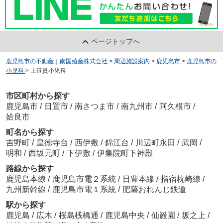
ページトップへ
鹿児島市の不動産｜南国殖産株式会社
>
周辺施設案内
>
鹿児島市
>
鹿児島市の
小児科
>
上笹貫小児科
市区町村から探す
鹿児島市
/
日置市
/
南さつま市
/
南九州市
/
阿久根市
/
姶良市
町名から探す
吉野町
/
皇徳寺台
/
西伊敷
/
錦江台
/
川辺町永田
/
武岡
/
明和
/
西坂元町
/
下伊敷
/
伊集院町下神殿
路線から探す
鹿児島本線
/
鹿児島市電２系統
/
日豊本線
/
指宿枕崎線
/
九州新幹線
/
鹿児島市電１系統
/
肥薩おれんじ鉄道
駅から探す
鹿児島
/
広木
/
桜島桟橋通
/
鹿児島中央
/
仙巌園
/
坂之上
/