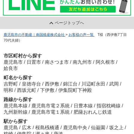
ページトップへ
鹿児島市の不動産｜南国殖産株式会社
>
お客様の声一覧
>
T様（西伊敷7丁目
70代夫婦）
市区町村から探す
鹿児島市
/
日置市
/
南さつま市
/
南九州市
/
阿久根市
/
姶良市
町名から探す
吉野町
/
皇徳寺台
/
西伊敷
/
錦江台
/
川辺町永田
/
武岡
/
明和
/
西坂元町
/
下伊敷
/
伊集院町下神殿
路線から探す
鹿児島本線
/
鹿児島市電２系統
/
日豊本線
/
指宿枕崎線
/
九州新幹線
/
鹿児島市電１系統
/
肥薩おれんじ鉄道
駅から探す
鹿児島
/
広木
/
桜島桟橋通
/
鹿児島中央
/
仙巌園
/
坂之上
/
枕崎
/
伊集院
/
瀬々串
/
唐湊