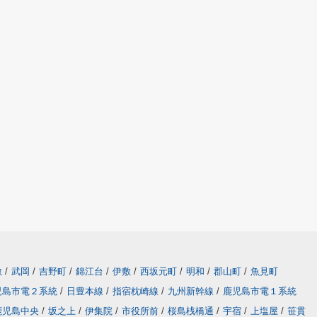
敷
/
武岡
/
吉野町
/
錦江台
/
伊敷
/
西坂元町
/
明和
/
郡山町
/
魚見町
児島市電２系統
/
日豊本線
/
指宿枕崎線
/
九州新幹線
/
鹿児島市電１系統
鹿児島中央
/
坂之上
/
伊集院
/
市役所前
/
桜島桟橋通
/
宇宿
/
上塩屋
/
笹貫