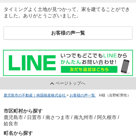
タイミングよく土地が見つかって、家を建てることができ
ました。ありがとうございました。
お客様の声一覧
ページトップへ
鹿児島市の不動産｜南国殖産株式会社
>
お客様の声一覧
>
H様（吉野町男性）
市区町村から探す
鹿児島市
/
日置市
/
南さつま市
/
南九州市
/
阿久根市
/
姶良市
町名から探す