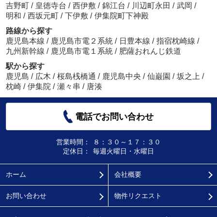
吉野町
/
皇徳寺台
/
西伊敷
/
錦江台
/
川辺町永田
/
武岡
/
明和
/
西坂元町
/
下伊敷
/
伊集院町下神殿
路線から探す
鹿児島本線
/
鹿児島市電２系統
/
日豊本線
/
指宿枕崎線
/
九州新幹線
/
鹿児島市電１系統
/
肥薩おれんじ鉄道
駅から探す
鹿児島
/
広木
/
桜島桟橋通
/
鹿児島中央
/
仙巌園
/
坂之上
/
枕崎
/
伊集院
/
瀬々串
/
唐湊
電話でお問い合わせ
営業時間：
８：３０～１７：３０
定休日：
毎週火曜日・水曜日
ホーム
会社概要
お問い合わせ
物件リクエスト