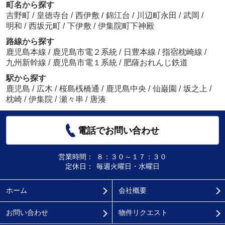
町名から探す
吉野町
/
皇徳寺台
/
西伊敷
/
錦江台
/
川辺町永田
/
武岡
/
明和
/
西坂元町
/
下伊敷
/
伊集院町下神殿
路線から探す
鹿児島本線
/
鹿児島市電２系統
/
日豊本線
/
指宿枕崎線
/
九州新幹線
/
鹿児島市電１系統
/
肥薩おれんじ鉄道
駅から探す
鹿児島
/
広木
/
桜島桟橋通
/
鹿児島中央
/
仙巌園
/
坂之上
/
枕崎
/
伊集院
/
瀬々串
/
唐湊
電話でお問い合わせ
営業時間：
８：３０～１７：３０
定休日：
毎週火曜日・水曜日
ホーム
会社概要
お問い合わせ
物件リクエスト