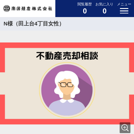
閲覧履歴
お気に入り
メニュー
0
0
N様（田上台4丁目女性）