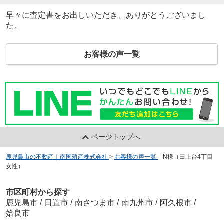
早々に査定書をお出しいただき、ありがとうございまし
た。
お客様の声一覧
ページトップへ
鹿児島市の不動産｜南国殖産株式会社
>
お客様の声一覧
>
N様（田上台4丁目
女性）
市区町村から探す
鹿児島市
/
日置市
/
南さつま市
/
南九州市
/
阿久根市
/
姶良市