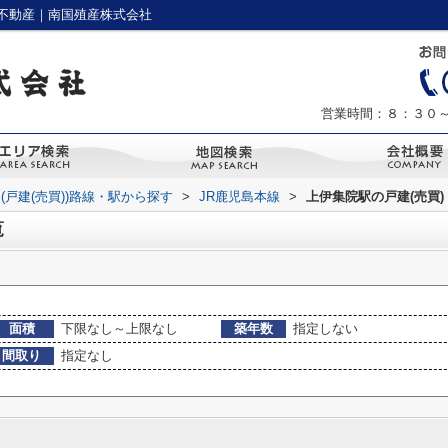
不動産｜南国殖産株式会社
営業時間：８：３０
(戸建(売買))路線・駅から探す
>
JR鹿児島本線
>
上伊集院駅の戸建(売買)
覧
面積
下限なし～上限なし
築年数
指定しない
間取り
指定なし