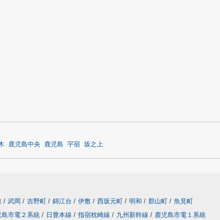
木
鹿児島中央
鹿児島
宇宿
坂之上
敷
/
武岡
/
吉野町
/
錦江台
/
伊敷
/
西坂元町
/
明和
/
郡山町
/
魚見町
児島市電２系統
/
日豊本線
/
指宿枕崎線
/
九州新幹線
/
鹿児島市電１系統