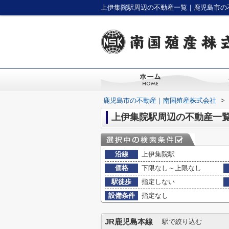
上伊集院駅周辺の不動産一覧｜鹿児島市の
鹿児島市の不動産｜南国殖産株式会社
>
上伊集院駅周辺の不動産一
沿線
上伊集院駅
価格
下限なし～上限なし
駅徒歩
指定しない
設備条件
指定なし
JR鹿児島本線
駅で絞り込む