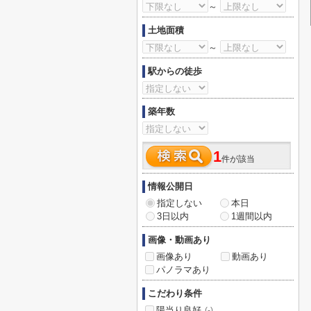
～
土地面積
～
駅からの徒歩
築年数
1
件が該当
情報公開日
指定しない
本日
3日以内
1週間以内
画像・動画あり
画像あり
動画あり
パノラマあり
こだわり条件
陽当り良好
(-)