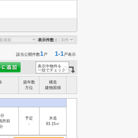
表示件数：
1
1-1
該当公開件数
戸
戸表示
表示中物件を
一括でチェック
歩
築年数
構造
方位
建物面積
4分
予定
木造
鶏所前
-
93.15㎡
分