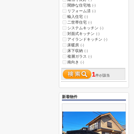
閑静な住宅地
(-)
リフォーム済
(-)
輸入住宅
(-)
二世帯住宅
(-)
システムキッチン
(-)
対面式キッチン
(-)
アイランドキッチン
(-)
床暖房
(-)
床下収納
(-)
複層ガラス
(-)
南向き
(-)
1
件が該当
新着物件