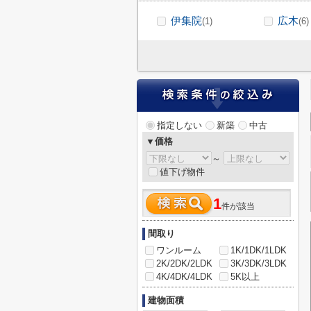
伊集院
広木
(1)
(6)
指定しない
新築
中古
▼価格
～
値下げ物件
1
件が該当
間取り
ワンルーム
1K/1DK/1LDK
2K/2DK/2LDK
3K/3DK/3LDK
4K/4DK/4LDK
5K以上
建物面積