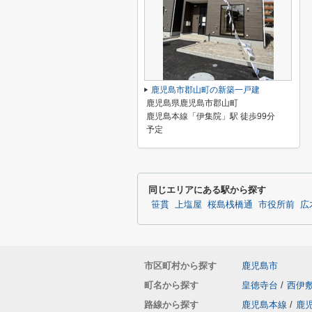
鹿児島市郡山町の新築一戸建
鹿児島県鹿児島市郡山町
鹿児島本線「伊集院」駅 徒歩99分
予定
同じエリアにある駅から探す
笹貫
上塩屋
桜島桟橋通
市役所前
広
市区町村から探す
鹿児島市
町名から探す
皇徳寺台
/
西伊
路線から探す
鹿児島本線
/
鹿