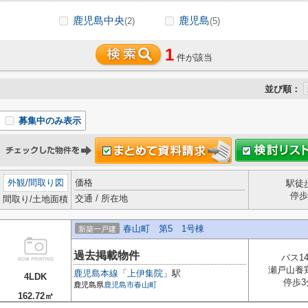
鹿児島中央
鹿児島
(2)
(5)
1
件が該当
並び順：
募集中のみ表示
外観
/
間取り図
価格
駅徒
停歩
交通 / 所在地
間取り/土地面積
春山町 第5 1号棟
新築一戸建
過去掲載物件
バス1
瀬戸山養
鹿児島本線
「
上伊集院
」駅
4LDK
停歩3
鹿児島県
鹿児島市
春山町
162.72㎡