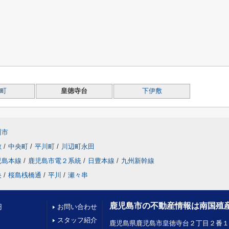
町
皇徳寺台
下伊敷
州市
敷
/
中央町
/
平川町
/
川辺町永田
児島本線
/
鹿児島市電２系統
/
日豊本線
/
九州新幹線
央
/
桜島桟橋通
/
平川
/
瀬々串
鹿児島市の不動産情報は南国殖
円
お問い合わせ
スタッフ紹介
鹿児島県鹿児島市皇徳寺台２丁目２番