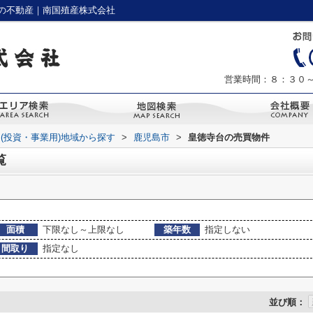
の不動産｜南国殖産株式会社
営業時間：８：３０
(投資・事業用)地域から探す
>
鹿児島市
>
皇徳寺台の売買物件
覧
面積
下限なし～上限なし
築年数
指定しない
間取り
指定なし
並び順：