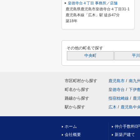
皇徳寺台４丁目 事務所／店舗
鹿児島県鹿児島市皇徳寺台４丁目31-1
鹿児島本線「広木」駅 徒歩47分
築18年
その他の町名で探す
中央町
平川
市区町村から探す
鹿児島市
/
南九
町名から探す
皇徳寺台
/
下伊
路線から探す
指宿枕崎線
/
鹿
駅から探す
広木
/
鹿児島中
ホーム
仲介手数料0
会社概要
新築戸建て