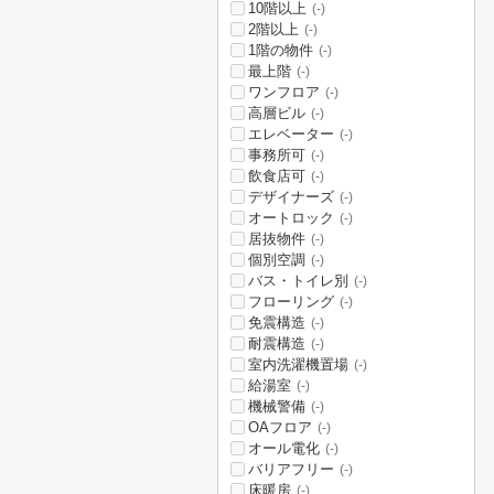
10階以上
(-)
2階以上
(-)
1階の物件
(-)
最上階
(-)
ワンフロア
(-)
高層ビル
(-)
エレベーター
(-)
事務所可
(-)
飲食店可
(-)
デザイナーズ
(-)
オートロック
(-)
居抜物件
(-)
個別空調
(-)
バス・トイレ別
(-)
フローリング
(-)
免震構造
(-)
耐震構造
(-)
室内洗濯機置場
(-)
給湯室
(-)
機械警備
(-)
OAフロア
(-)
オール電化
(-)
バリアフリー
(-)
床暖房
(-)