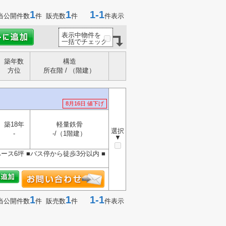
1
1
1-1
当公開件数
件 販売数
件
件表示
表示中物件を
一括でチェック
築年数
構造
方位
所在階 / （階建）
8月16日 値下げ
築18年
軽量鉄骨
選択
-
-/（1階建）
▼
ース6坪 ■バス停から徒歩3分以内 ■
1
1
1-1
当公開件数
件 販売数
件
件表示