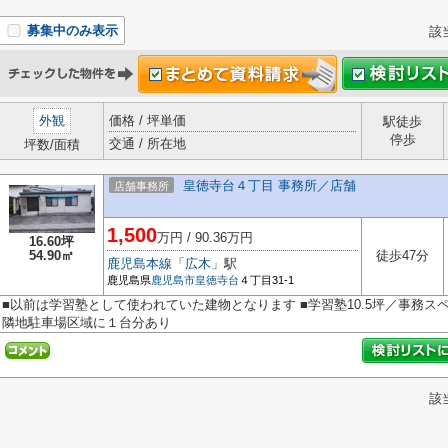
募集中のみ表示
該
外観
価格 / 坪単価
駅徒歩
停歩
交通 / 所在地
坪数/面積
皇徳寺台４丁目 事務所／店舗
店舗事務所
1,500
万円 /
90.36
万円
16.60坪
54.90㎡
徒歩47分
鹿児島本線
「
広木
」駅
鹿児島県
鹿児島市
皇徳寺台
４丁目31-1
■以前は学習塾として使われていた建物となります ■学習塾10.5坪／事務スペ
隣地駐車場区域に１台分あり
該