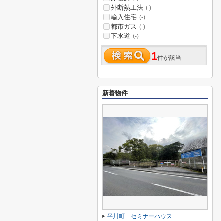
外断熱工法
(-)
輸入住宅
(-)
都市ガス
(-)
下水道
(-)
1
件が該当
新着物件
平川町 セミナーハウス