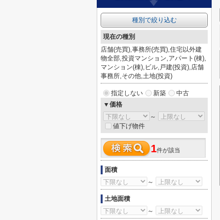
種別で絞り込む
現在の種別
店舗(売買),事務所(売買),住宅以外建
物全部,投資マンション,アパート(棟),
マンション(棟),ビル,戸建(投資),店舗
事務所,その他,土地(投資)
指定しない
新築
中古
▼価格
～
値下げ物件
1
件が該当
面積
～
土地面積
～