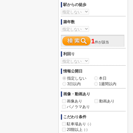
駅からの徒歩
築年数
1
件が該当
利回り
情報公開日
指定しない
本日
3日以内
1週間以内
画像・動画あり
画像あり
動画あり
パノラマあり
こだわり条件
駐車場あり
(-)
20階以上
(-)