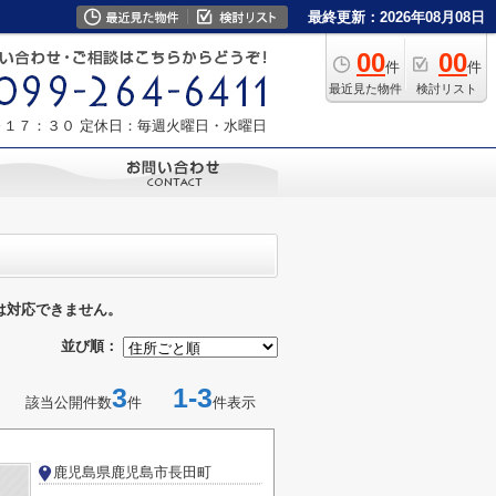
最終更新：2026年08月08日
00
00
件
件
最近見た物件
検討リスト
～１７：３０
定休日：毎週火曜日・水曜日
は対応できません。
並び順：
3
1-3
該当公開件数
件
件表示
鹿児島県鹿児島市長田町