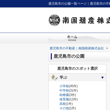
鹿児島市の公園一覧ページ｜鹿児島市の不
鹿児島市の不動産｜南国殖産株式会社
>
鹿児島市の公園
鹿児島市のスポット選択
学ぶ
小学校
(45件)
中学校
(31件)
幼稚園
(3件)
保育園
(12件)
高校
(1件)
その他
(1件)