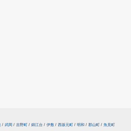
敷
/
武岡
/
吉野町
/
錦江台
/
伊敷
/
西坂元町
/
明和
/
郡山町
/
魚見町