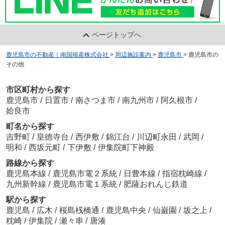
ページトップへ
鹿児島市の不動産｜南国殖産株式会社
>
周辺施設案内
>
鹿児島市
>
鹿児島市の
その他
市区町村から探す
鹿児島市
/
日置市
/
南さつま市
/
南九州市
/
阿久根市
/
姶良市
町名から探す
吉野町
/
皇徳寺台
/
西伊敷
/
錦江台
/
川辺町永田
/
武岡
/
明和
/
西坂元町
/
下伊敷
/
伊集院町下神殿
路線から探す
鹿児島本線
/
鹿児島市電２系統
/
日豊本線
/
指宿枕崎線
/
九州新幹線
/
鹿児島市電１系統
/
肥薩おれんじ鉄道
駅から探す
鹿児島
/
広木
/
桜島桟橋通
/
鹿児島中央
/
仙巌園
/
坂之上
/
枕崎
/
伊集院
/
瀬々串
/
唐湊